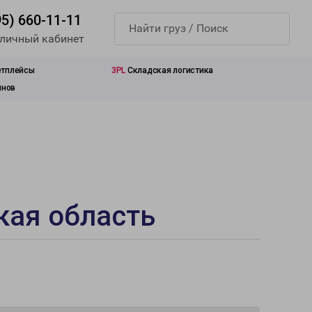
95) 660-11-11
 личный кабинет
етплейсы
3PL
Складская логистика
инов
кая область