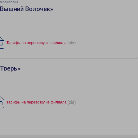
московск»
«Вышний Волочек»
(xls)
Тарифы на перевозку из филиала
«Тверь»
(xls)
Тарифы на перевозку из филиала