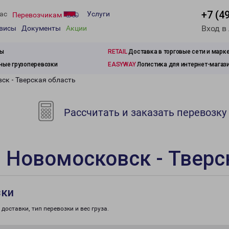
+7 (4
ас
Услуги
Перевозчикам
Вход в
рвисы
Документы
Акции
зы
RETAIL
Доставка в торговые сети и марк
ые грузоперевозки
EASYWAY
Логистика для интернет-магаз
ск - Тверская область
Рассчитать и заказать перевозку
 Новомосковск - Тверс
зки
доставки, тип перевозки и вес груза.