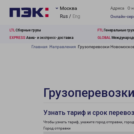
Москва
Адреса
О н
Rus /
Eng
Онлайн-се
LTL
Сборные грузы
FTL
Генеральные гру
EXPRESS
Авиа- и экспресс-доставка
GLOBAL
Международн
Главная
Направления
Грузоперевозки Новомосков
Грузоперевозки
Узнать тариф и срок перево
Чтобы узнать тариф, укажите город отправки, город 
Город отправки