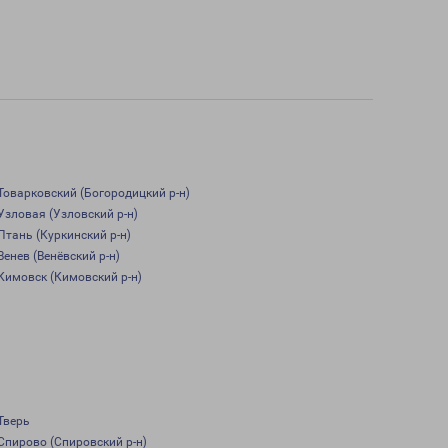
Товарковский (Богородицкий р-н)
Узловая (Узловский р-н)
Птань (Куркинский р-н)
Венев (Венёвский р-н)
Кимовск (Кимовский р-н)
Тверь
Спирово (Спировский р-н)