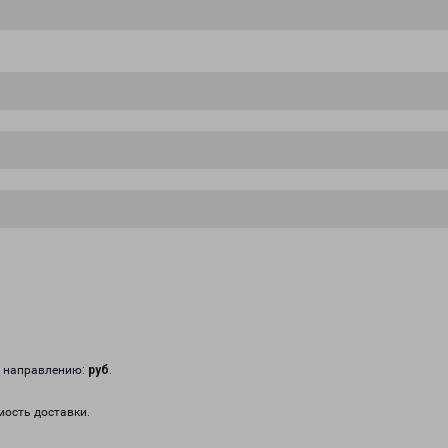
у направлению:
руб
.
мость доставки.