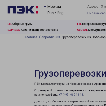
Москва
Адреса
О н
Rus /
Eng
Онлайн-се
LTL
Сборные грузы
FTL
Генеральные гру
EXPRESS
Авиа- и экспресс-доставка
GLOBAL
Международн
Главная
Направления
Грузоперевозки из Новомос
Грузоперевозки
ПЭК доставляет грузы из Новомосковска в Армавир
С примерной стоимостью перевозки по направлению
нам по телефону:
+7 (495) 660-11-11
.
Для того, чтобы заказать перевозку из Новомосков
вами для уточнения деталей свяжется специалист 