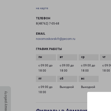
на карте
ТЕЛЕФОН
8(48762) 7-05-68
EMAIL
novomoskovsk-fr@pecom.ru
ГРАФИК РАБОТЫ
с 09:00 до
с 09:00 до
с 09:00 до
с 09:0
18:00
18:00
18:00
18:00
с 09:00 до
Выходной
Выходной
18:00
Оцените нашу работу
Филиалы в Армавире