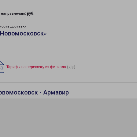
у направлению:
руб
.
мость доставки.
«Новомосковск»
(xls)
Тарифы на перевозку из филиала
овомосковск - Армавир