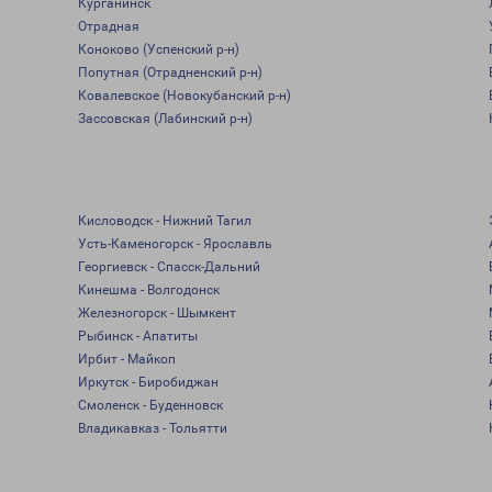
Курганинск
Отрадная
Коноково (Успенский р-н)
Попутная (Отрадненский р-н)
Ковалевское (Новокубанский р-н)
Зассовская (Лабинский р-н)
Кисловодск - Нижний Тагил
Усть-Каменогорск - Ярославль
Георгиевск - Спасск-Дальний
Кинешма - Волгодонск
Железногорск - Шымкент
Рыбинск - Апатиты
Ирбит - Майкоп
Иркутск - Биробиджан
Смоленск - Буденновск
Владикавказ - Тольятти