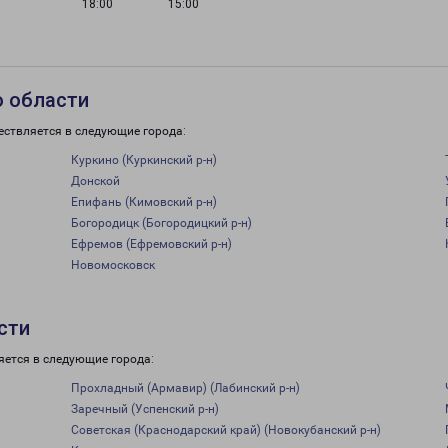
18:00
15:00
о области
ествляется в следующие города:
Куркино (Куркинский р-н)
Донской
Епифань (Кимовский р-н)
Богородицк (Богородицкий р-н)
Ефремов (Ефремовский р-н)
Новомосковск
сти
яется в следующие города:
Прохладный (Армавир) (Лабинский р-н)
Заречный (Успенский р-н)
Советская (Краснодарский край) (Новокубанский р-н)