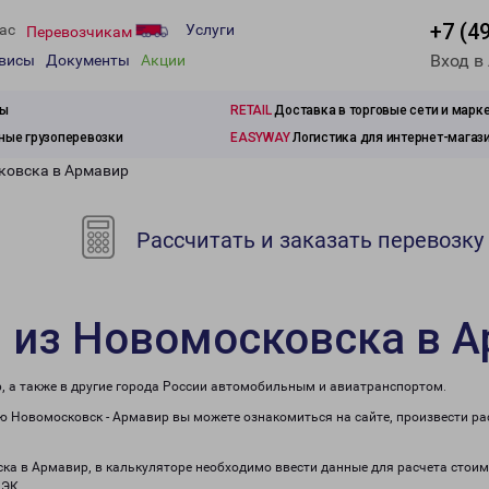
+7 (4
ас
Услуги
Перевозчикам
Вход в
рвисы
Документы
Акции
зы
RETAIL
Доставка в торговые сети и марк
ые грузоперевозки
EASYWAY
Логистика для интернет-магаз
ковска в Армавир
Рассчитать и заказать перевозку
 из Новомосковска в 
, а также в другие города России автомобильным и авиатранспортом.
 Новомосковск - Армавир вы можете ознакомиться на сайте, произвести ра
ска в Армавир, в калькуляторе необходимо ввести данные для расчета стоим
ПЭК.