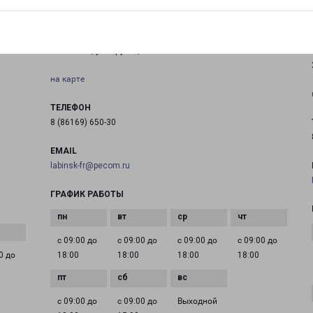
ЛАБИНСК
г. Лабинск, ул. Фрунзе, 2
на карте
ТЕЛЕФОН
8 (86169) 650-30
EMAIL
labinsk-fr@pecom.ru
ГРАФИК РАБОТЫ
с 09:00 до
с 09:00 до
с 09:00 до
с 09:00 до
0 до
18:00
18:00
18:00
18:00
с 09:00 до
с 09:00 до
Выходной