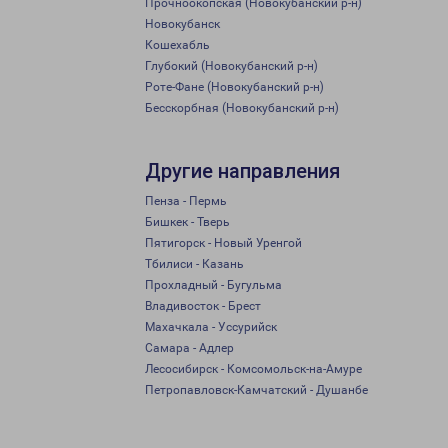
Прочноокопская (Новокубанский р-н)
Новокубанск
Кошехабль
Глубокий (Новокубанский р-н)
Роте-Фане (Новокубанский р-н)
Бесскорбная (Новокубанский р-н)
Другие направления
Пенза - Пермь
Бишкек - Тверь
Пятигорск - Новый Уренгой
Тбилиси - Казань
Прохладный - Бугульма
Владивосток - Брест
Махачкала - Уссурийск
Самара - Адлер
Лесосибирск - Комсомольск-на-Амуре
Петропавловск-Камчатский - Душанбе