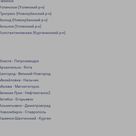
Лабинск
Успенское (Успенский р-н)
Прогресс (Новокубанский р-н)
Восход (Новокубанский р-н)
Вольное (Успенский р-н)
Константиновская (Курганинский р-н)
Элиста - Петрозаводск
Архангельск - Ялта
Белгород - Великий Новгород
Михайловка - Нальчик
Москва - Магнитогорск
Великие Луки - Нефтеюганск2
Витебск - Егорьевск
Альметьевск - Димитровград
Новосибирск - Ставрополь
Каменск-Шахтинский - Курган