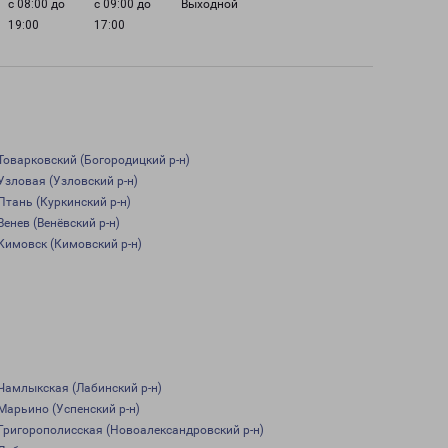
с 08:00 до
с 09:00 до
Выходной
19:00
17:00
Товарковский (Богородицкий р-н)
Узловая (Узловский р-н)
Птань (Куркинский р-н)
Венев (Венёвский р-н)
Кимовск (Кимовский р-н)
Чамлыкская (Лабинский р-н)
Марьино (Успенский р-н)
Григорополисская (Новоалександровский р-н)