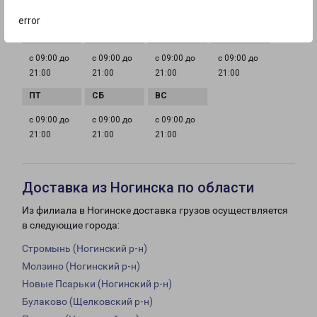
ГРАФИК РАБОТЫ
error
с 09:00 до
с 09:00 до
с 09:00 до
с 09:00 до
21:00
21:00
21:00
21:00
с 09:00 до
с 09:00 до
с 09:00 до
21:00
21:00
21:00
Доставка из Ногинска по области
Из филиала в Ногинске доставка грузов осуществляется
в следующие города:
Стромынь (Ногинский р-н)
Молзино (Ногинский р-н)
Новые Псарьки (Ногинский р-н)
Булаково (Щелковский р-н)