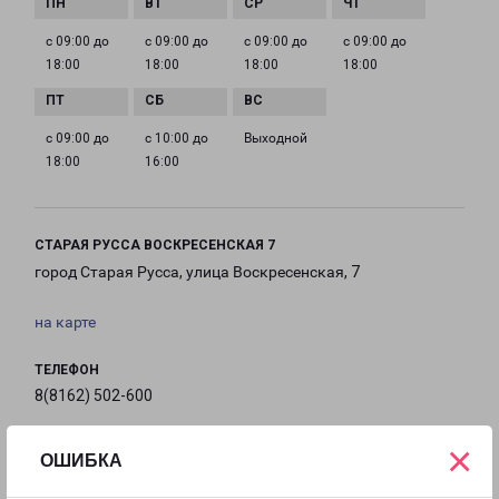
с 09:00 до
с 09:00 до
с 09:00 до
с 09:00 до
18:00
18:00
18:00
18:00
с 09:00 до
с 10:00 до
Выходной
18:00
16:00
СТАРАЯ РУССА ВОСКРЕСЕНСКАЯ 7
город Старая Русса, улица Воскресенская, 7
на карте
ТЕЛЕФОН
8(8162) 502-600
EMAIL
×
ОШИБКА
velikiynovg@pecom.ru