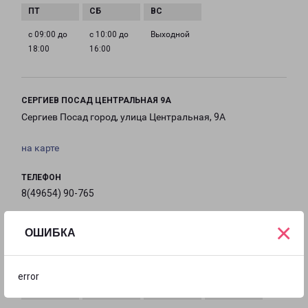
с 09:00 до
с 10:00 до
Выходной
18:00
16:00
СЕРГИЕВ ПОСАД ЦЕНТРАЛЬНАЯ 9А
Сергиев Посад город, улица Центральная, 9А
на карте
ТЕЛЕФОН
8(49654) 90-765
×
EMAIL
ОШИБКА
si-fr@pecom.ru
ГРАФИК РАБОТЫ
error