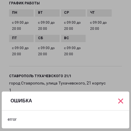
ГРАФИК РАБОТЫ
с 09:00 до
с 09:00 до
с 09:00 до
с 09:00 до
20:00
20:00
20:00
20:00
с 09:00 до
с 09:00 до
с 09:00 до
20:00
20:00
20:00
СТАВРОПОЛЬ ТУХАЧЕВСКОГО 21/1
город Ставрополь, улица Тухачевского, 21 корпус
1
×
ОШИБКА
на карте
ТЕЛЕФОН
error
8(8652) 990-999