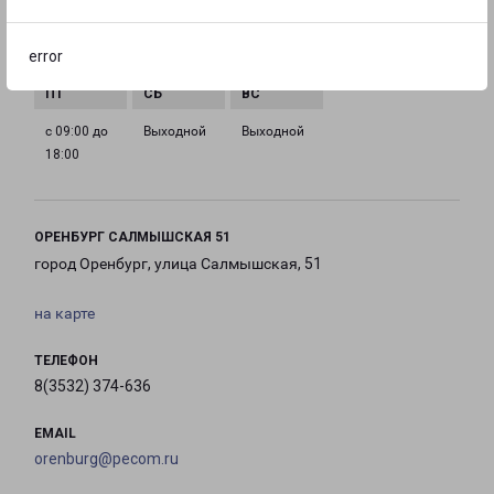
с 09:00 до
с 09:00 до
с 09:00 до
с 09:00 до
error
18:00
18:00
18:00
18:00
с 09:00 до
Выходной
Выходной
18:00
ОРЕНБУРГ САЛМЫШСКАЯ 51
город Оренбург, улица Салмышская, 51
на карте
ТЕЛЕФОН
8(3532) 374-636
EMAIL
orenburg@pecom.ru