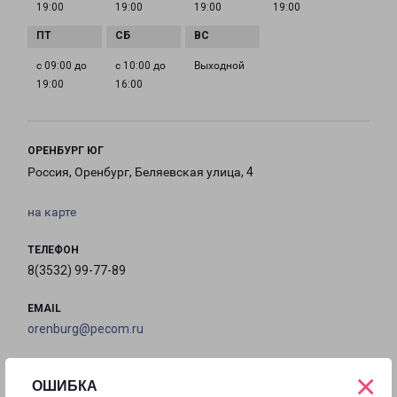
19:00
19:00
19:00
19:00
с 09:00 до
с 10:00 до
Выходной
19:00
16:00
ОРЕНБУРГ ЮГ
Россия, Оренбург, Беляевская улица, 4
на карте
ТЕЛЕФОН
8(3532) 99-77-89
EMAIL
orenburg@pecom.ru
ГРАФИК РАБОТЫ
×
ОШИБКА