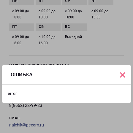
с 09:00 до
с 09:00 до
с 09:00 до
с 09:00 до
18:00
18:00
18:00
18:00
с 09:00 до
с 10:00 до
Выходной
18:00
16:00
НАЛЬЧИК ПРОСПЕКТ ЛЕНИНА 48
×
город Нальчик, проспект Ленина, 48
ОШИБКА
на карте
error
ТЕЛЕФОН
8(8662) 22-99-23
EMAIL
nalchik@pecom.ru