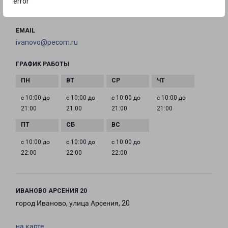
error
8(4932) 260-330
EMAIL
ivanovo@pecom.ru
ГРАФИК РАБОТЫ
с 10:00 до
с 10:00 до
с 10:00 до
с 10:00 до
21:00
21:00
21:00
21:00
с 10:00 до
с 10:00 до
с 10:00 до
22:00
22:00
22:00
ИВАНОВО АРСЕНИЯ 20
город Иваново, улица Арсения, 20
на карте