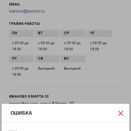
EMAIL
ivanovo@pecom.ru
ГРАФИК РАБОТЫ
с 09:00 до
с 09:00 до
с 09:00 до
с 09:00 до
18:00
18:00
18:00
18:00
с 09:00 до
Выходной
Выходной
18:00
ИВАНОВО 8 МАРТА 32
город Иваново, улица 8 Марта, 32
×
ОШИБКА
на карте
ТЕЛЕФОН