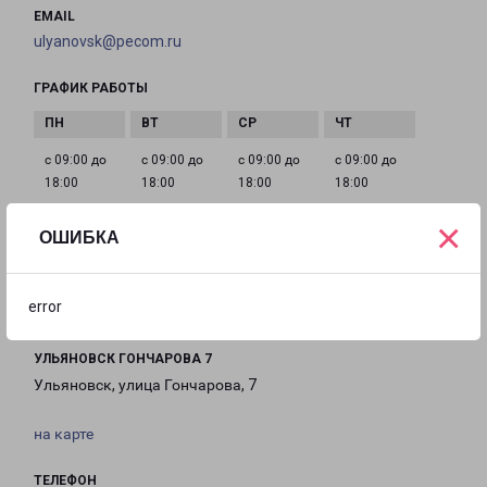
EMAIL
ulyanovsk@pecom.ru
ГРАФИК РАБОТЫ
с 09:00 до
с 09:00 до
с 09:00 до
с 09:00 до
18:00
18:00
18:00
18:00
×
ОШИБКА
с 09:00 до
Выходной
Выходной
18:00
error
УЛЬЯНОВСК ГОНЧАРОВА 7
Ульяновск, улица Гончарова, 7
на карте
ТЕЛЕФОН