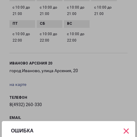
с 10:00 до
с 10:00 до
с 10:00 до
с 10:00 до
21:00
21:00
21:00
21:00
с 10:00 до
с 10:00 до
с 10:00 до
22:00
22:00
22:00
ИВАНОВО АРСЕНИЯ 20
город Иваново, улица Арсения, 20
на карте
ТЕЛЕФОН
8(4932) 260-330
EMAIL
ivanovo@pecom.ru
×
ОШИБКА