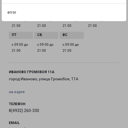
ГРАФИК РАБОТЫ
error
с 09:00 до
с 09:00 до
с 09:00 до
с 09:00 до
21:00
21:00
21:00
21:00
с 09:00 до
с 09:00 до
с 09:00 до
21:00
21:00
21:00
ИВАНОВО ГРОМОБОЯ 11А
город Иваново, улица Громобоя, 11А
на карте
ТЕЛЕФОН
8(4932) 260-330
EMAIL