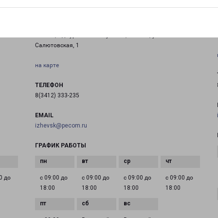
ИЖЕВСК СЕВЕР
Россия, Удмуртская Республика, Ижевск, ул.
Салютовская, 1
на карте
ТЕЛЕФОН
8(3412) 333-235
EMAIL
izhevsk@pecom.ru
ГРАФИК РАБОТЫ
0 до
с 09:00 до
с 09:00 до
с 09:00 до
с 09:00 до
18:00
18:00
18:00
18:00