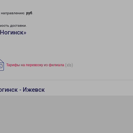
у направлению:
руб
.
мость доставки.
«Ногинск»
(xls)
Тарифы на перевозку из филиала
огинск - Ижевск