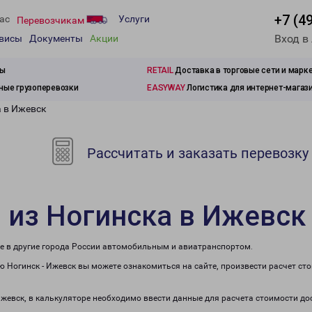
+7 (4
ас
Услуги
Перевозчикам
Вход в
рвисы
Документы
Акции
зы
RETAIL
Доставка в торговые сети и марк
ые грузоперевозки
EASYWAY
Логистика для интернет-магаз
а в Ижевск
Рассчитать и заказать перевозку
 из Ногинска в Ижевск
же в другие города России автомобильным и авиатранспортом.
 Ногинск - Ижевск вы можете ознакомиться на сайте, произвести расчет ст
Ижевск, в калькуляторе необходимо ввести данные для расчета стоимости до