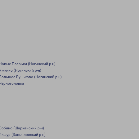
Новые Псарьки (Ногинский р-н)
Ямкино (Ногинский р-н)
Большое Буньково (Ногинский р-н)
Черноголовка
Собино (Шарканский р-н)
Якшур (Завьяловский р-н)