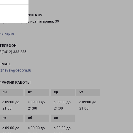
САРАПУЛ ГАГАРИНА 39
город Сарапул, улица Гагарина, 39
на карте
ТЕЛЕФОН
8(3412) 333-235
EMAIL
izhevsk@pecom.ru
ГРАФИК РАБОТЫ
с 09:00 до
с 09:00 до
с 09:00 до
с 09:00 до
21:00
21:00
21:00
21:00
с 09:00 до
с 09:00 до
с 09:00 до