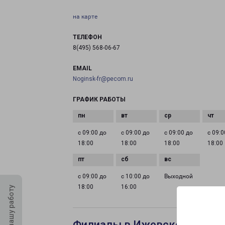
на карте
ТЕЛЕФОН
8(495) 568-06-67
EMAIL
Noginsk-fr@pecom.ru
ГРАФИК РАБОТЫ
с 09:00 до
с 09:00 до
с 09:00 до
с 09:0
18:00
18:00
18:00
18:00
с 09:00 до
с 10:00 до
Выходной
18:00
16:00
Оцените нашу работу
Филиалы в Ижевске