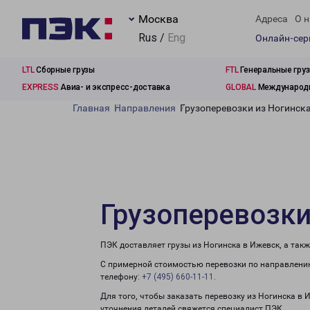
Москва
Адреса
О н
Rus /
Eng
Онлайн-се
LTL
Сборные грузы
FTL
Генеральные гру
EXPRESS
Авиа- и экспресс-доставка
GLOBAL
Международн
Главная
Направления
Грузоперевозки из Ногинск
Грузоперевозки
ПЭК доставляет грузы из Ногинска в Ижевск, а так
С примерной стоимостью перевозки по направлению
телефону:
+7 (495) 660-11-11
.
Для того, чтобы заказать перевозку из Ногинска в 
уточнения деталей свяжется специалист ПЭК.