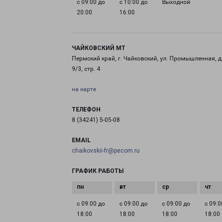
с 09:00 до
с 10:00 до
Выходной
20:00
16:00
ЧАЙКОВСКИЙ МТ
Пермский край, г. Чайковский, ул. Промышленная, д
9/3, стр. 4
на карте
ТЕЛЕФОН
8 (34241) 5-05-08
EMAIL
chaikovskii-fr@pecom.ru
ГРАФИК РАБОТЫ
с 09:00 до
с 09:00 до
с 09:00 до
с 09:0
18:00
18:00
18:00
18:00