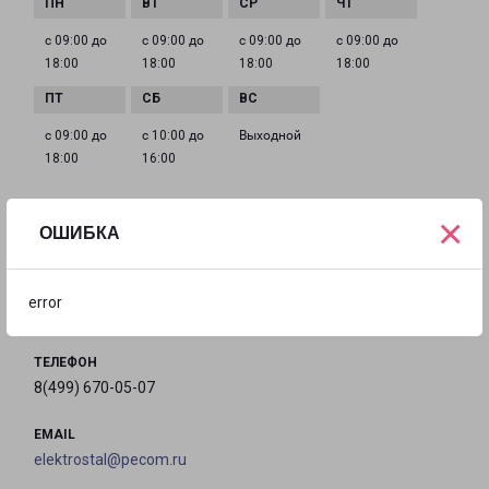
с 09:00 до
с 09:00 до
с 09:00 до
с 09:00 до
18:00
18:00
18:00
18:00
с 09:00 до
с 10:00 до
Выходной
18:00
16:00
×
ОШИБКА
ЭЛЕКТРОСТАЛЬ ПРОСПЕКТ ЛЕНИНА 25
город Электросталь, проспект Ленина, 25
error
на карте
ТЕЛЕФОН
8(499) 670-05-07
EMAIL
elektrostal@pecom.ru