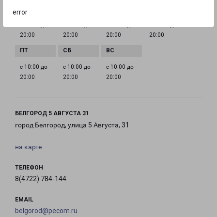
error
с 10:00 до
с 10:00 до
с 10:00 до
с 10:00 до
20:00
20:00
20:00
20:00
с 10:00 до
с 10:00 до
с 10:00 до
20:00
20:00
20:00
БЕЛГОРОД 5 АВГУСТА 31
город Белгород, улица 5 Августа, 31
на карте
ТЕЛЕФОН
8(4722) 784-144
EMAIL
belgorod@pecom.ru