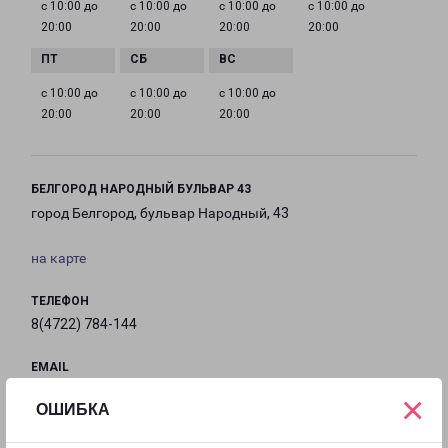
с 10:00 до
с 10:00 до
с 10:00 до
с 10:00 до
20:00
20:00
20:00
20:00
с 10:00 до
с 10:00 до
с 10:00 до
20:00
20:00
20:00
БЕЛГОРОД НАРОДНЫЙ БУЛЬВАР 43
город Белгород, бульвар Народный, 43
на карте
ТЕЛЕФОН
8(4722) 784-144
EMAIL
belgorod@pecom.ru
×
ОШИБКА
ГРАФИК РАБОТЫ