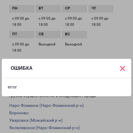
с 09:00 до
с 09:00 до
с 09:00 до
с 09:00 до
18:00
18:00
18:00
18:00
с 09:00 до
Выходной
Выходной
18:00
×
ОШИБКА
Доставка из Наро-Фоминска Киевское
Шоссе по области
error
Из филиала в Наро-Фоминске Киевское Шоссе доставка
грузов осуществляется в следующие города:
Наро-Фоминск (Наро-Фоминский р-н)
Вороново
Уваровка (Можайский р-н)
Яковлевское (Наро-Фоминский р-н)