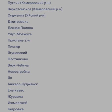
Пугачи (Кемеровский р-н)
Верхотомское (Кемеровский р-н)
Судженка (Яйский р-н)
Дмитриевка
Лесная Поляна
Улус-Мозжуха
Пристань 2-я
Пионер
Ягуновский
Плотниково
Верх-Чебула
Новостройка
Яя
Анжеро-Судженск
Елыкаево
Журавли
Ижморский
Кедровка