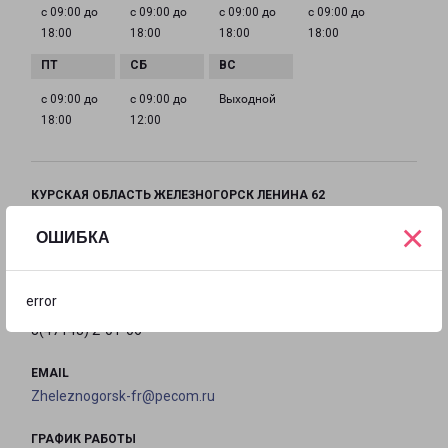
с 09:00 до
с 09:00 до
с 09:00 до
с 09:00 до
18:00
18:00
18:00
18:00
с 09:00 до
с 09:00 до
Выходной
18:00
12:00
КУРСКАЯ ОБЛАСТЬ ЖЕЛЕЗНОГОРСК ЛЕНИНА 62
Железногорск, улица Ленина, 62
×
ОШИБКА
на карте
error
ТЕЛЕФОН
8(47148) 2-01-06
EMAIL
Zheleznogorsk-fr@pecom.ru
ГРАФИК РАБОТЫ