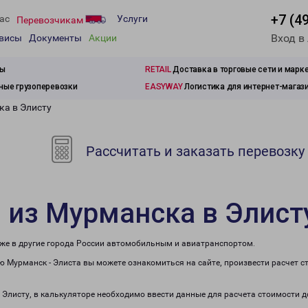
+7 (4
ас
Услуги
Перевозчикам
Вход в
рвисы
Документы
Акции
зы
RETAIL
Доставка в торговые сети и марк
ые грузоперевозки
EASYWAY
Логистика для интернет-магаз
ка в Элисту
Рассчитать и заказать перевозку
 из Мурманска в Элист
кже в другие города России автомобильным и авиатранспортом.
 Мурманск - Элиста вы можете ознакомиться на сайте, произвести расчет 
в Элисту, в калькуляторе необходимо ввести данные для расчета стоимости д