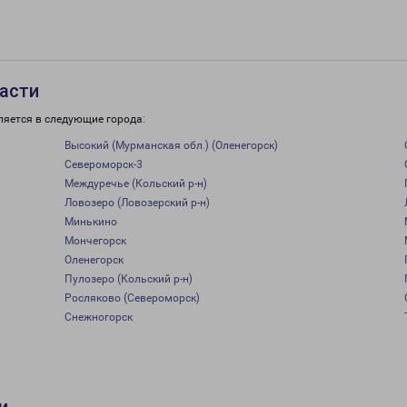
асти
ляется в следующие города:
Высокий (Мурманская обл.) (Оленегорск)
Североморск-3
Междуречье (Кольский р-н)
Ловозеро (Ловозерский р-н)
Минькино
Мончегорск
Оленегорск
Пулозеро (Кольский р-н)
Росляково (Североморск)
Снежногорск