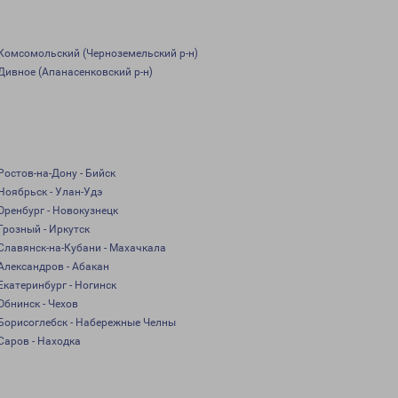
Комсомольский (Черноземельский р-н)
Дивное (Апанасенковский р-н)
Ростов-на-Дону - Бийск
Ноябрьск - Улан-Удэ
Оренбург - Новокузнецк
Грозный - Иркутск
Славянск-на-Кубани - Махачкала
Александров - Абакан
Екатеринбург - Ногинск
Обнинск - Чехов
Борисоглебск - Набережные Челны
Саров - Находка