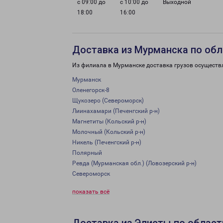
с 09:00 до
с 10:00 до
Выходной
18:00
16:00
Доставка из Мурманска по обл
Из филиала в Мурманске доставка грузов осуществ
Мурманск
Оленегорск-8
Щукозеро (Североморск)
Лиинахамари (Печенгский р-н)
Магнетиты (Кольский р-н)
Молочный (Кольский р-н)
Никель (Печенгский р-н)
Полярный
Ревда (Мурманская обл.) (Ловозерский р-н)
Североморск
показать всё