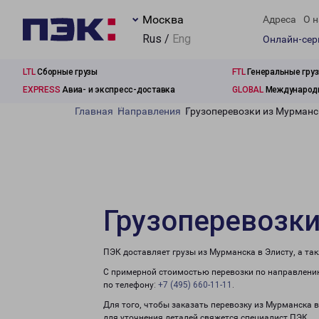
Москва
Адреса
О н
Rus /
Eng
Онлайн-се
LTL
Сборные грузы
FTL
Генеральные гру
EXPRESS
Авиа- и экспресс-доставка
GLOBAL
Международн
Главная
Направления
Грузоперевозки из Мурманс
Грузоперевозки
ПЭК доставляет грузы из Мурманска в Элисту, а та
С примерной стоимостью перевозки по направлению
по телефону:
+7 (495) 660-11-11
.
Для того, чтобы заказать перевозку из Мурманска 
для уточнения деталей свяжется специалист ПЭК.