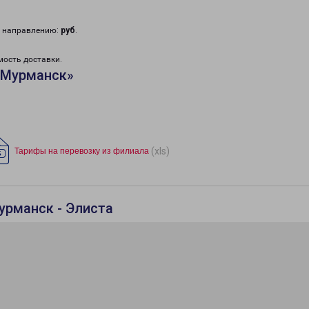
у направлению:
руб
.
мость доставки.
«Мурманск»
(xls)
Тарифы на перевозку из филиала
урманск - Элиста