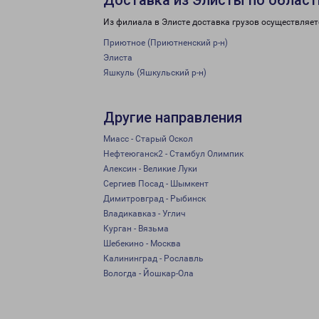
Доставка из Элисты по област
Из филиала в Элисте доставка грузов осуществляет
Приютное (Приютненский р-н)
Элиста
Яшкуль (Яшкульский р-н)
Другие направления
Миасс - Старый Оскол
Нефтеюганск2 - Стамбул Олимпик
Алексин - Великие Луки
Сергиев Посад - Шымкент
Димитровград - Рыбинск
Владикавказ - Углич
Курган - Вязьма
Шебекино - Москва
Калининград - Рославль
Вологда - Йошкар-Ола