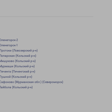
Оленегорск-2
Оленегорск-1
Протоки (Ловозерский р-н)
Лопарская (Кольский р-н)
Мишуково (Кольский р-н)
Мурмаши (Кольский р-н)
Печенга (Печенгский р-н)
Пушной (Кольский р-н)
Сафоново (Мурманская обл.) (Североморск)
Тайбола (Кольский р-н)