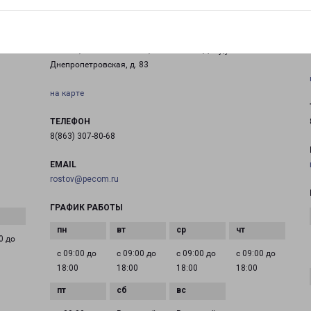
РОСТОВ-НА-ДОНУ ВОСТОК
344093, Ростовская обл., г. Ростов-на-Дону,ул.
Днепропетровская, д. 83
на карте
ТЕЛЕФОН
8(863) 307-80-68
EMAIL
rostov@pecom.ru
ГРАФИК РАБОТЫ
0 до
с 09:00 до
с 09:00 до
с 09:00 до
с 09:00 до
18:00
18:00
18:00
18:00