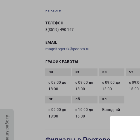
на карте
ТЕЛЕФОН
8(3519) 490-167
EMAIL
magnitogorsk@pecom.ru
ГРАФИК РАБОТЫ
с 09:00 до
с 09:00 до
с 09:00 до
с 09:0
18:00
18:00
18:00
18:00
с 09:00 до
с 10:00 до
Выходной
18:00
16:00
Оцените нашу работу
Филиалы в Ростове-на-Дону