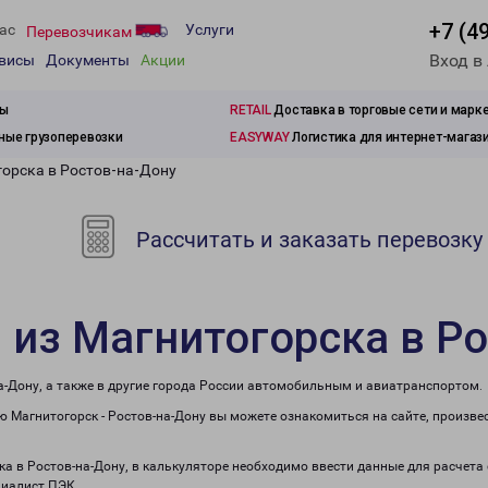
+7 (4
ас
Услуги
Перевозчикам
Вход в
рвисы
Документы
Акции
зы
RETAIL
Доставка в торговые сети и марк
ые грузоперевозки
EASYWAY
Логистика для интернет-магаз
горска в Ростов-на-Дону
Рассчитать и заказать перевозку
 из Магнитогорска в Р
а-Дону, а также в другие города России автомобильным и авиатранспортом.
 Магнитогорск - Ростов-на-Дону вы можете ознакомиться на сайте, произве
ска в Ростов-на-Дону, в калькуляторе необходимо ввести данные для расчета
циалист ПЭК.