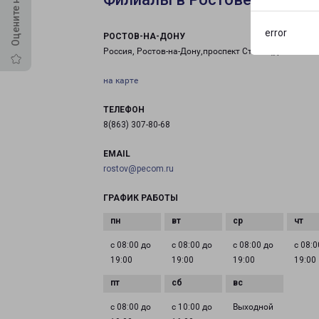
error
РОСТОВ-НА-ДОНУ
Россия, Ростов-на-Дону,проспект Стачки,д249
на карте
ТЕЛЕФОН
8(863) 307-80-68
EMAIL
rostov@pecom.ru
ГРАФИК РАБОТЫ
с 08:00 до
с 08:00 до
с 08:00 до
с 08:0
19:00
19:00
19:00
19:00
с 08:00 до
с 10:00 до
Выходной