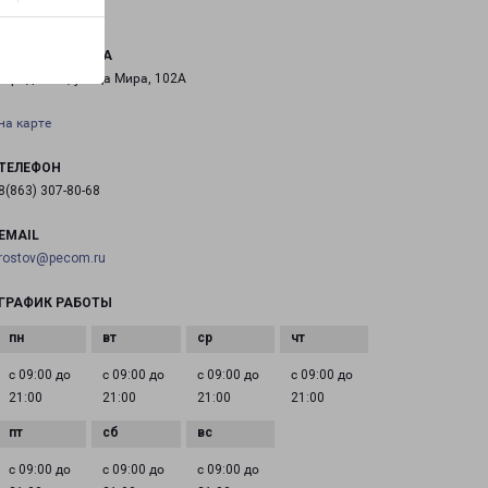
АЗОВ МИРА 102А
город Азов, улица Мира, 102А
на карте
ТЕЛЕФОН
8(863) 307-80-68
EMAIL
rostov@pecom.ru
ГРАФИК РАБОТЫ
с 09:00 до
с 09:00 до
с 09:00 до
с 09:00 до
21:00
21:00
21:00
21:00
с 09:00 до
с 09:00 до
с 09:00 до