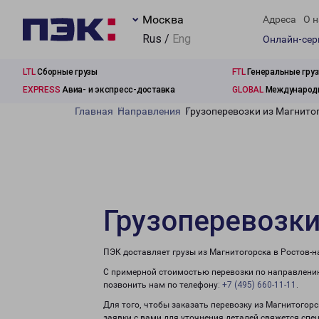
Москва
Адреса
О н
Rus /
Eng
Онлайн-се
LTL
Сборные грузы
FTL
Генеральные гру
EXPRESS
Авиа- и экспресс-доставка
GLOBAL
Международн
Главная
Направления
Грузоперевозки из Магнито
Грузоперевозки
ПЭК доставляет грузы из Магнитогорска в Ростов-н
С примерной стоимостью перевозки по направлению
позвонить нам по телефону:
+7 (495) 660-11-11
.
Для того, чтобы заказать перевозку из Магнитогор
заявки с вами для уточнения деталей свяжется спе