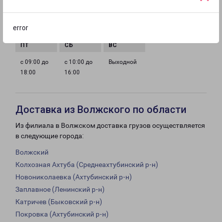
с 09:00 до
с 09:00 до
с 09:00 до
с 09:00 до
error
18:00
18:00
18:00
18:00
с 09:00 до
с 10:00 до
Выходной
18:00
16:00
Доставка из Волжского по области
Из филиала в Волжском доставка грузов осуществляется
в следующие города:
Волжский
Колхозная Ахтуба (Среднеахтубинский р-н)
Новониколаевка (Ахтубинский р-н)
Заплавное (Ленинский р-н)
Катричев (Быковский р-н)
Покровка (Ахтубинский р-н)