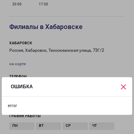
20:00
17:00
Филиалы в Хабаровске
ХАБАРОВСК
Россия, Хабаровск, Тихоокеанская улица, 73Г/2
на карте
ТЕЛЕФОН
×
8(4212) 789-961
ОШИБКА
EMAIL
habarovsk@pecom.ru
error
ГРАФИК РАБОТЫ