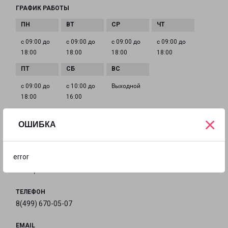
ГРАФИК РАБОТЫ
с 09:00 до
с 09:00 до
с 09:00 до
с 09:00 до
18:00
18:00
18:00
18:00
с 09:00 до
с 10:00 до
Выходной
18:00
16:00
×
ОШИБКА
ЭЛЕКТРОСТАЛЬ ПРОСПЕКТ ЛЕНИНА 25
город Электросталь, проспект Ленина, 25
error
на карте
ТЕЛЕФОН
8(499) 670-05-07
EMAIL