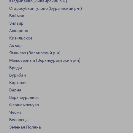
Юлдыбаево (Зилаирский р-н)
Старосубхангулово (Бурзянский р-н)
Баймак
Зилаир
Аскарово
Кизильское
Акъяр
Ямансаз (Зилаирский р-н)
Межозёрный (Верхнеуральский р-н)
Бреды
Бурибай
Карталы
Варна
Верхнеуральск
Фершампенуаз
Чесма
Белорецк
Зеленая Поляна