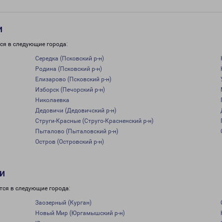
и
ся в следующие города:
Середка (Псковский р-н)
Родина (Псковский р-н)
Елизарово (Псковский р-н)
Изборск (Печорский р-н)
Николаевка
Дедовичи (Дедовичский р-н)
Струги-Красные (Струго-Красненский р-н)
Пыталово (Пыталовский р-н)
Остров (Островский р-н)
и
тся в следующие города:
Заозерный (Курган)
Новый Мир (Юргамышский р-н)