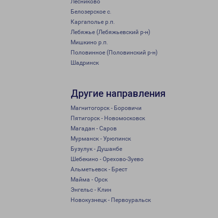
Лесниково
Белозерское с.
Каргаполье р.п.
Лебяжье (Лебяжьевский р-н)
Мишкино р.п.
Половинное (Половинский р-н)
Шадринск
Другие направления
Магнитогорск - Боровичи
Пятигорск - Новомосковск
Магадан - Саров
Мурманск - Урюпинск
Бузулук - Душанбе
Шебекино - Орехово-Зуево
Альметьевск - Брест
Майма - Орск
Энгельс - Клин
Новокузнецк - Первоуральск