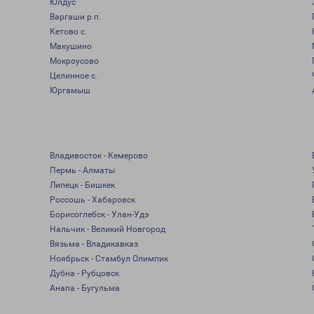
Юлдус
Варгаши р.п.
Кетово с.
Макушино
Мокроусово
Целинное с.
Юргамыш
Владивосток - Кемерово
Пермь - Алматы
Липецк - Бишкек
Россошь - Хабаровск
Борисоглебск - Улан-Удэ
Нальчик - Великий Новгород
Вязьма - Владикавказ
Ноябрьск - Стамбул Олимпик
Дубна - Рубцовск
Анапа - Бугульма