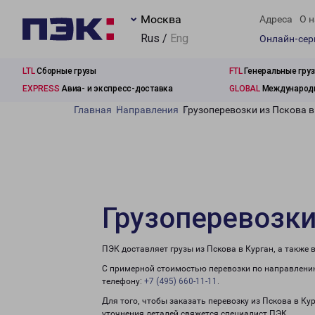
Москва
Адреса
О н
Rus /
Eng
Онлайн-се
LTL
Сборные грузы
FTL
Генеральные гру
EXPRESS
Авиа- и экспресс-доставка
GLOBAL
Международн
Главная
Направления
Грузоперевозки из Пскова в
Грузоперевозки
ПЭК доставляет грузы из Пскова в Курган, а также
С примерной стоимостью перевозки по направлению
телефону:
+7 (495) 660-11-11
.
Для того, чтобы заказать перевозку из Пскова в Ку
уточнения деталей свяжется специалист ПЭК.