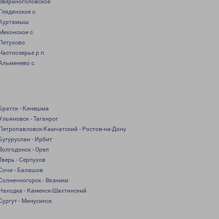
Звериноголовское
Глядянское с.
Куртамыш
Мехонское с.
Петухово
Частоозерье р.п.
Альменево с.
Братск - Кинешма
Ульяновск - Таганрог
Петропавловск-Камчатский - Ростов-на-Дону
Бугуруслан - Ирбит
Волгодонск - Орел
Тверь - Серпухов
Сочи - Балашов
Солнечногорск - Вязники
Находка - Каменск-Шахтинский
Сургут - Минусинск