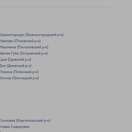
Красногородск (Красногородский р-н)
Неелово (Псковский р-н)
Убылинка (Пыталовский р-н)
Малая Губа (Островский р-н)
Гдов (Гдовский р-н)
Дно (Дновский р-н)
Плюсса (Плюсский р-н)
Опочка (Опочецкий р-н)
Сосновка (Каргапольский р-н)
Новая Сидоровка