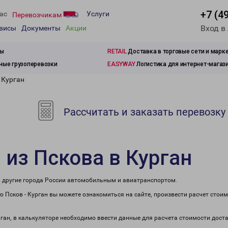
+7 (4
ас
Услуги
Перевозчикам
Вход в
рвисы
Документы
Акции
зы
RETAIL
Доставка в торговые сети и марк
ые грузоперевозки
EASYWAY
Логистика для интернет-магаз
 Курган
Рассчитать и заказать перевозку
 из Пскова в Курган
 в другие города России автомобильным и авиатранспортом.
 Псков - Курган вы можете ознакомиться на сайте, произвести расчет стои
рган, в калькуляторе необходимо ввести данные для расчета стоимости дост