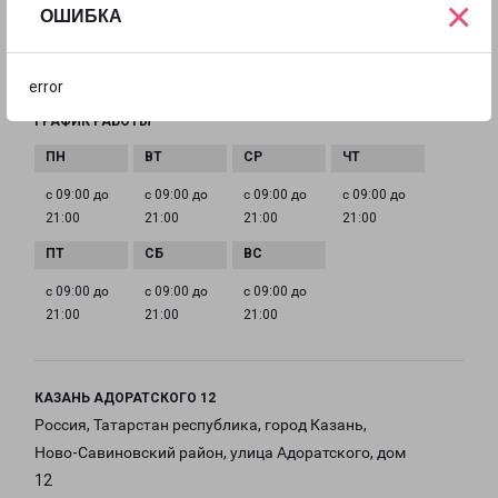
8(843) 211-12-12
×
ОШИБКА
EMAIL
kazan@pecom.ru
error
ГРАФИК РАБОТЫ
с 09:00 до
с 09:00 до
с 09:00 до
с 09:00 до
21:00
21:00
21:00
21:00
с 09:00 до
с 09:00 до
с 09:00 до
21:00
21:00
21:00
КАЗАНЬ АДОРАТСКОГО 12
Россия, Татарстан республика, город Казань,
Ново-Савиновский район, улица Адоратского, дом
12