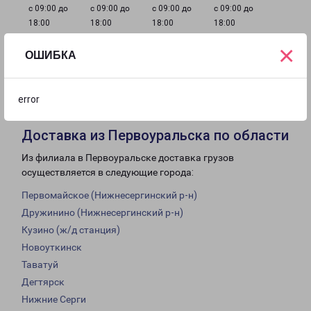
с 09:00 до
с 09:00 до
с 09:00 до
с 09:00 до
18:00
18:00
18:00
18:00
×
ОШИБКА
с 09:00 до
с 10:00 до
Выходной
18:00
16:00
error
Доставка из Первоуральска по области
Из филиала в Первоуральске доставка грузов
осуществляется в следующие города:
Первомайское (Нижнесергинский р-н)
Дружинино (Нижнесергинский р-н)
Кузино (ж/д станция)
Новоуткинск
Таватуй
Дегтярск
Нижние Серги