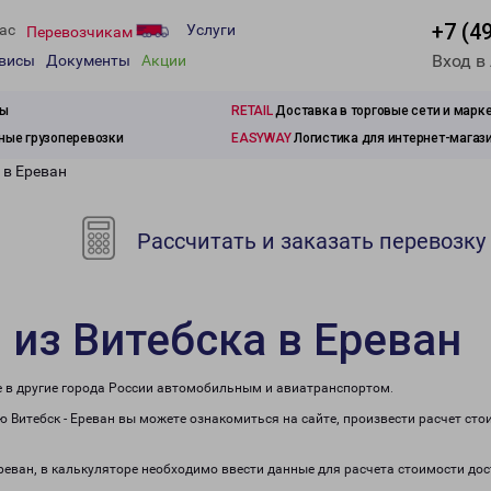
+7 (4
ас
Услуги
Перевозчикам
Вход в
рвисы
Документы
Акции
зы
RETAIL
Доставка в торговые сети и марк
ые грузоперевозки
EASYWAY
Логистика для интернет-магаз
 в Ереван
Рассчитать и заказать перевозку
 из Витебска в Ереван
же в другие города России автомобильным и авиатранспортом.
 Витебск - Ереван вы можете ознакомиться на сайте, произвести расчет ст
Ереван, в калькуляторе необходимо ввести данные для расчета стоимости дос