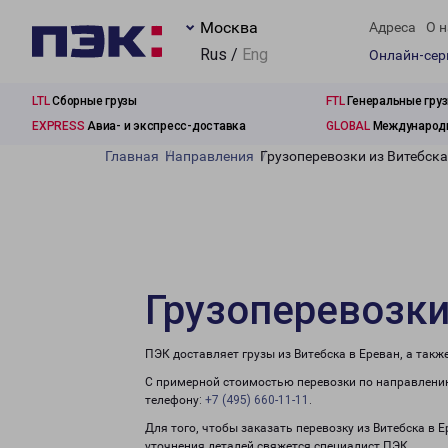
Москва
Адреса
О н
Rus /
Eng
Онлайн-се
LTL
Сборные грузы
FTL
Генеральные гру
EXPRESS
Авиа- и экспресс-доставка
GLOBAL
Международн
Главная
Направления
Грузоперевозки из Витебска
Грузоперевозки
ПЭК доставляет грузы из Витебска в Ереван, а так
С примерной стоимостью перевозки по направлению
телефону:
+7 (495) 660-11-11
.
Для того, чтобы заказать перевозку из Витебска в 
уточнения деталей свяжется специалист ПЭК.