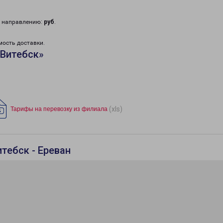
у направлению:
руб
.
мость доставки.
«Витебск»
(xls)
Тарифы на перевозку из филиала
тебск - Ереван