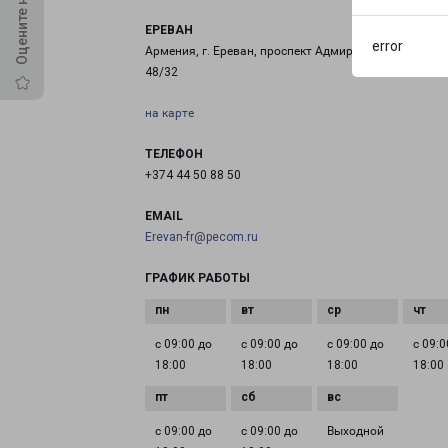
ЕРЕВАН
error
Армения, г. Ереван, проспект Адмирала Исакова, д.
48/32
на карте
ТЕЛЕФОН
+374 44 50 88 50
EMAIL
Erevan-fr@pecom.ru
ГРАФИК РАБОТЫ
с 09:00 до
с 09:00 до
с 09:00 до
с 09:0
18:00
18:00
18:00
18:00
с 09:00 до
с 09:00 до
Выходной