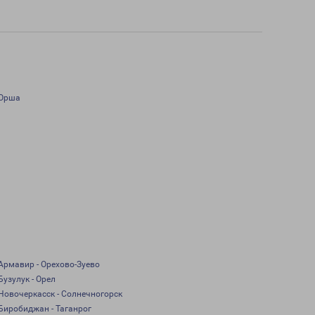
Орша
Армавир - Орехово-Зуево
Бузулук - Орел
Новочеркасск - Солнечногорск
Биробиджан - Таганрог