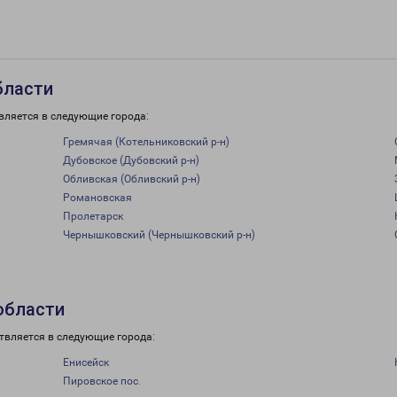
бласти
вляется в следующие города:
Гремячая (Котельниковский р-н)
Дубовское (Дубовский р-н)
Обливская (Обливский р-н)
Романовская
Пролетарск
Чернышковский (Чернышковский р-н)
области
твляется в следующие города:
Енисейск
Пировское пос.