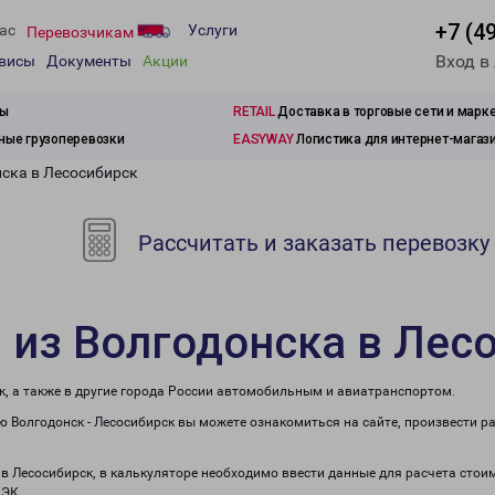
+7 (4
ас
Услуги
Перевозчикам
Вход в
рвисы
Документы
Акции
зы
RETAIL
Доставка в торговые сети и марк
ые грузоперевозки
EASYWAY
Логистика для интернет-магаз
нска в Лесосибирск
Рассчитать и заказать перевозку
 из Волгодонска в Лес
к, а также в другие города России автомобильным и авиатранспортом.
 Волгодонск - Лесосибирск вы можете ознакомиться на сайте, произвести р
 в Лесосибирск, в калькуляторе необходимо ввести данные для расчета стои
ПЭК.