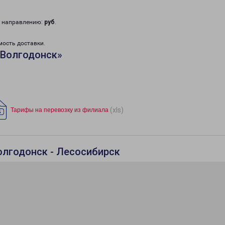
у направлению:
руб
.
мость доставки.
«Волгодонск»
(xls)
Тарифы на перевозку из филиала
олгодонск - Лесосибирск