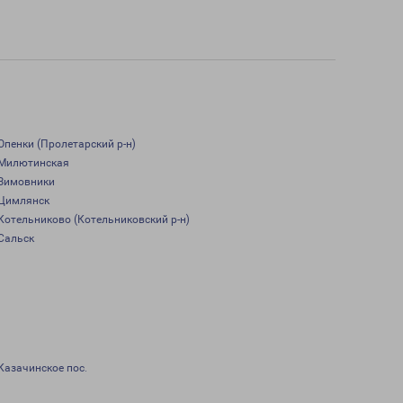
Опенки (Пролетарский р-н)
Милютинская
Зимовники
Цимлянск
Котельниково (Котельниковский р-н)
Сальск
Казачинское пос.