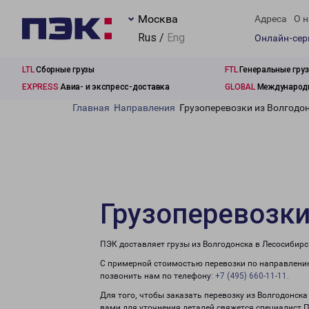
Москва
Адреса
О н
Rus /
Eng
Онлайн-се
LTL
Сборные грузы
FTL
Генеральные гру
EXPRESS
Авиа- и экспресс-доставка
GLOBAL
Международн
Главная
Направления
Грузоперевозки из Волгодо
Грузоперевозки
ПЭК доставляет грузы из Волгодонска в Лесосибирс
С примерной стоимостью перевозки по направлению
позвонить нам по телефону:
+7 (495) 660-11-11
.
Для того, чтобы заказать перевозку из Волгодонска
вами для уточнения деталей свяжется специалист 