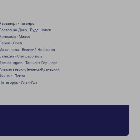
Хасавюрт - Таганрог
Ростов-на-Дону - Буденновск
Кинешма - Миасс
Саров - Орел
Махачкала - Великий Новгород
Балахна - Симферополь
Александров - Ташкент Горького
Альметьевск - Ленинск-Кузнецкий
Ачинск - Пенза
Пятигорск - Улан-Удэ