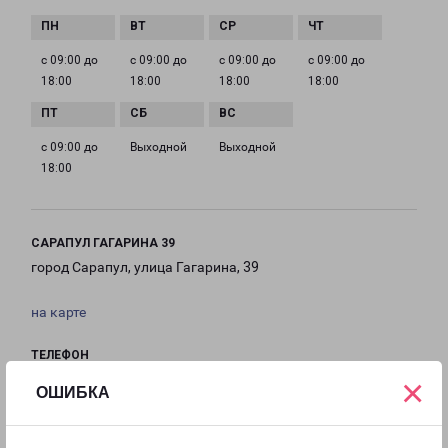
с 09:00 до
с 09:00 до
с 09:00 до
с 09:00 до
18:00
18:00
18:00
18:00
с 09:00 до
Выходной
Выходной
18:00
САРАПУЛ ГАГАРИНА 39
город Сарапул, улица Гагарина, 39
на карте
ТЕЛЕФОН
8(3412) 333-235
×
ОШИБКА
EMAIL
izhevsk@pecom.ru