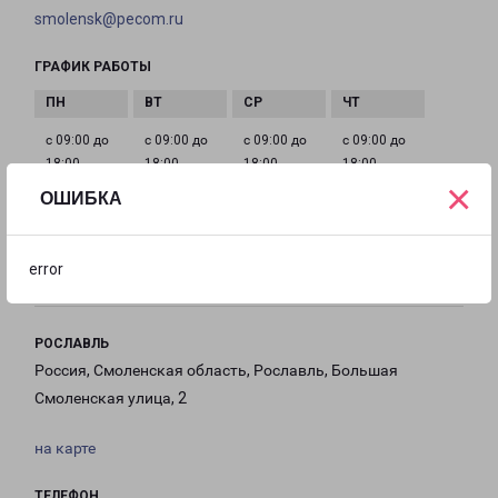
smolensk@pecom.ru
ГРАФИК РАБОТЫ
с 09:00 до
с 09:00 до
с 09:00 до
с 09:00 до
18:00
18:00
18:00
18:00
×
ОШИБКА
с 09:00 до
с 10:00 до
Выходной
18:00
16:00
error
РОСЛАВЛЬ
Россия, Смоленская область, Рославль, Большая
Смоленская улица, 2
на карте
ТЕЛЕФОН