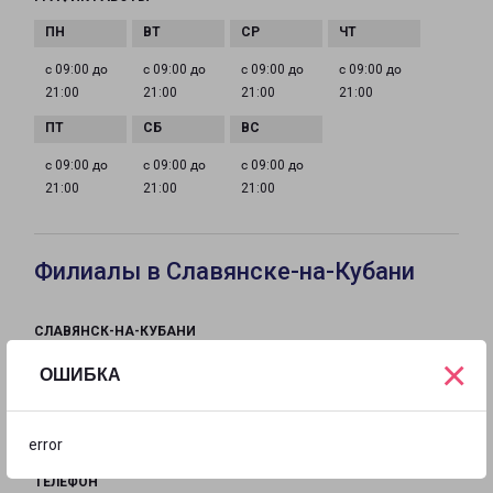
с 09:00 до
с 09:00 до
с 09:00 до
с 09:00 до
21:00
21:00
21:00
21:00
с 09:00 до
с 09:00 до
с 09:00 до
21:00
21:00
21:00
Филиалы в Славянске-на-Кубани
СЛАВЯНСК-НА-КУБАНИ
Россия, Краснодарский край, Славянск-на-
×
ОШИБКА
Кубани, Промышленная улица, 2/1
на карте
error
ТЕЛЕФОН