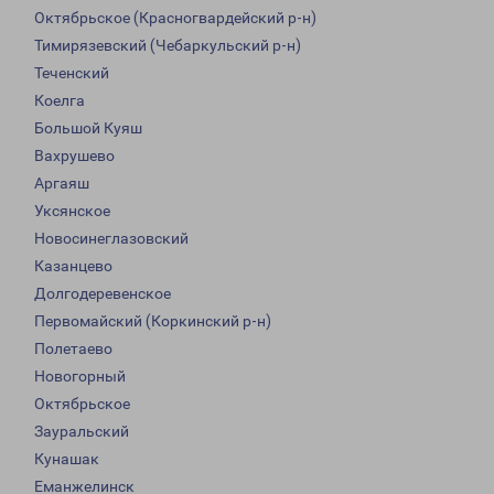
Октябрьское (Красногвардейский р-н)
Тимирязевский (Чебаркульский р-н)
Теченский
Коелга
Большой Куяш
Вахрушево
Аргаяш
Уксянское
Новосинеглазовский
Казанцево
Долгодеревенское
Первомайский (Коркинский р-н)
Полетаево
Новогорный
Октябрьское
Зауральский
Кунашак
Еманжелинск