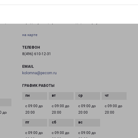
СТУПИНО ПРОСПЕКТ ПОБЕДЫ 63/24
мна,
город Ступино, проспект Победы, 63 корпус 24
на карте
ТЕЛЕФОН
8(496) 610-12-31
EMAIL
kolomna@pecom.ru
ГРАФИК РАБОТЫ
с 09:00 до
с 09:00 до
с 09:00 до
с 09:00 до
0 до
20:00
20:00
20:00
20:00
с 09:00 до
с 09:00 до
с 09:00 до