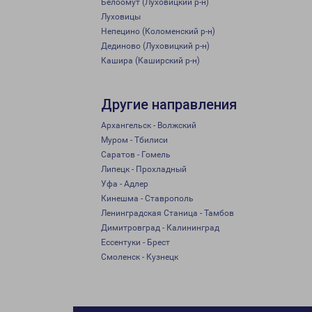
Белоомут (Луховицкий р-н)
Луховицы
Непецино (Коломенский р-н)
Дединово (Луховицкий р-н)
Кашира (Каширский р-н)
Другие направления
Архангельск - Волжский
Муром - Тбилиси
Саратов - Гомель
Липецк - Прохладный
Уфа - Адлер
Кинешма - Ставрополь
Ленинградская Станица - Тамбов
Димитровград - Калининград
Ессентуки - Брест
Смоленск - Кузнецк