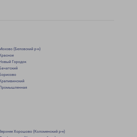
Мохово (Беловский р-н)
Красное
Новый Городок
Бачатский
Борисово
Крапивинский
Промышленная
Верхнее Хорошово (Коломенский р-н)