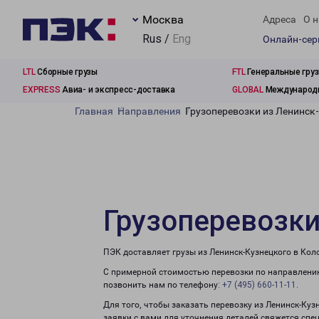
Москва
Адреса
О н
Rus /
Eng
Онлайн-се
LTL
Сборные грузы
FTL
Генеральные гру
EXPRESS
Авиа- и экспресс-доставка
GLOBAL
Международн
Главная
Направления
Грузоперевозки из Ленинск
Грузоперевозки
ПЭК доставляет грузы из Ленинск-Кузнецкого в Кол
С примерной стоимостью перевозки по направлению
позвонить нам по телефону:
+7 (495) 660-11-11
.
Для того, чтобы заказать перевозку из Ленинск-Ку
заявки с вами для уточнения деталей свяжется спе