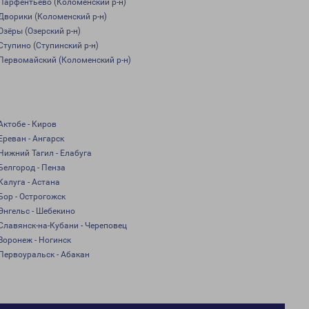
Парфентьево (Коломенский р-н)
Дворики (Коломенский р-н)
Озёры (Озерский р-н)
Ступино (Ступинский р-н)
Первомайский (Коломенский р-н)
Актобе - Киров
Ереван - Ангарск
Нижний Тагил - Елабуга
Белгород - Пенза
Калуга - Астана
Бор - Острогожск
Энгельс - Шебекино
Славянск-на-Кубани - Череповец
Воронеж - Ногинск
Первоуральск - Абакан