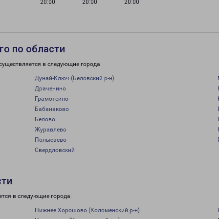
20:00
20:00
20:00
го по области
существляется в следующие города:
Дунай-Ключ (Беловский р-н)
Драченино
Грамотеино
Бабанаково
Белово
Журавлево
Полысаево
Свердловский
сти
ется в следующие города:
Нижнее Хорошово (Коломенский р-н)