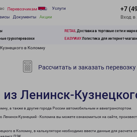
+7 (4
ас
Услуги
Перевозчикам
Вход в
рвисы
Документы
Акции
зы
RETAIL
Доставка в торговые сети и марк
ые грузоперевозки
EASYWAY
Логистика для интернет-магаз
-Кузнецкого в Коломну
Рассчитать и заказать перевозку
 из Ленинск-Кузнецког
омну, а также в другие города России автомобильным и авиатранспортом.
 Ленинск-Кузнецкий - Коломна вы можете ознакомиться на сайте, произвес
знецкого в Коломну, в калькуляторе необходимо ввести данные для расчета с
циалист ПЭК.