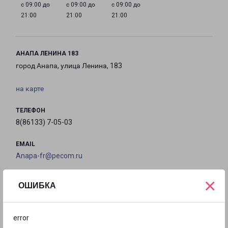
с 09:00 до
с 09:00 до
с 09:00 до
21:00
21:00
21:00
АНАПА ЛЕНИНА 183
город Анапа, улица Ленина, 183
на карте
ТЕЛЕФОН
8(86133) 7-05-03
EMAIL
Anapa-fr@pecom.ru
ГРАФИК РАБОТЫ
×
ОШИБКА
с 09:00 до
с 09:00 до
с 09:00 до
с 09:00 до
error
21:00
21:00
21:00
21:00