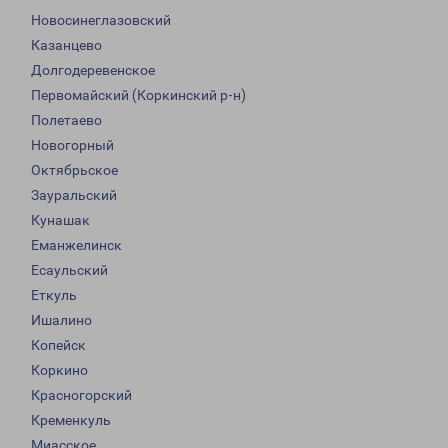
Новосинеглазовский
Казанцево
Долгодеревенское
Первомайский (Коркинский р-н)
Полетаево
Новогорный
Октябрьское
Зауральский
Кунашак
Еманжелинск
Есаульский
Еткуль
Ишалино
Копейск
Коркино
Красногорский
Кременкуль
Миасское