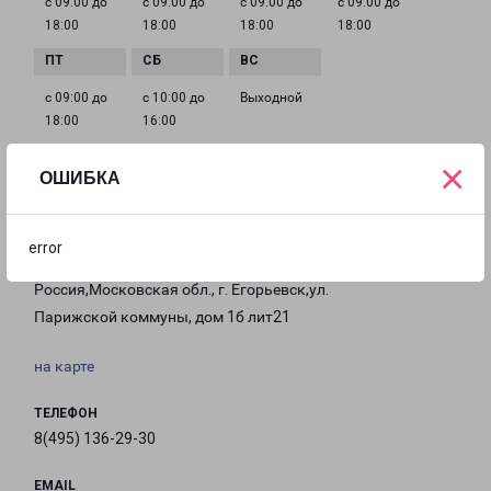
с 09:00 до
с 09:00 до
с 09:00 до
с 09:00 до
18:00
18:00
18:00
18:00
с 09:00 до
с 10:00 до
Выходной
18:00
16:00
×
ОШИБКА
Филиалы в Егорьевске
error
ЕГОРЬЕВСК
Россия,Московская обл., г. Егорьевск,ул.
Парижской коммуны, дом 1б лит21
на карте
ТЕЛЕФОН
8(495) 136-29-30
EMAIL