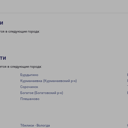
ти
тся в следующие города:
сти
ется в следующие города:
Бурдыгино
Курманаевка (Курманаевский р-н)
Сорочинск
Богатое (Богатовский р-н)
Плешаново
Тбилиси - Вологда