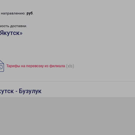
у направлению:
руб
.
мость доставки.
Якутск»
(xls)
Тарифы на перевозку из филиала
утск - Бузулук