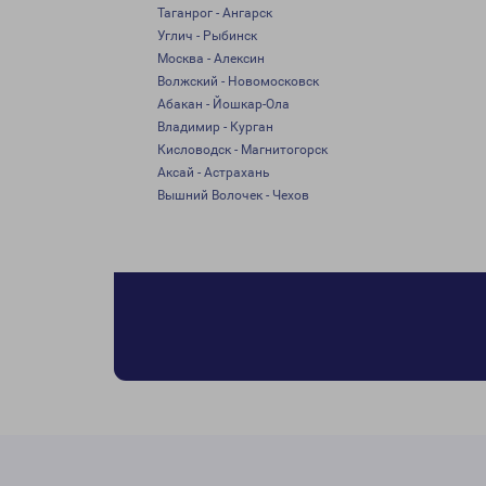
Таганрог - Ангарск
Углич - Рыбинск
Москва - Алексин
Волжский - Новомосковск
Абакан - Йошкар-Ола
Владимир - Курган
Кисловодск - Магнитогорск
Аксай - Астрахань
Вышний Волочек - Чехов