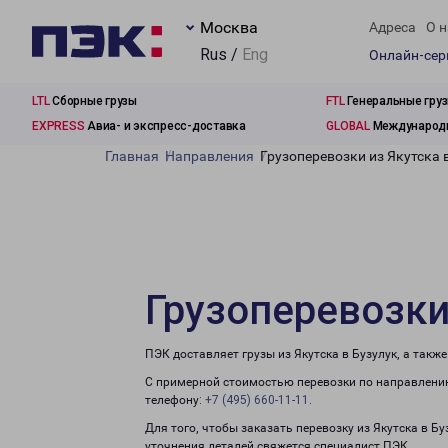
Москва
Адреса
О н
Rus /
Eng
Онлайн-се
LTL
Сборные грузы
FTL
Генеральные гру
EXPRESS
Авиа- и экспресс-доставка
GLOBAL
Международн
Главная
Направления
Грузоперевозки из Якутска 
Грузоперевозки
ПЭК доставляет грузы из Якутска в Бузулук, а так
С примерной стоимостью перевозки по направлению
телефону:
+7 (495) 660-11-11
.
Для того, чтобы заказать перевозку из Якутска в Б
уточнения деталей свяжется специалист ПЭК.