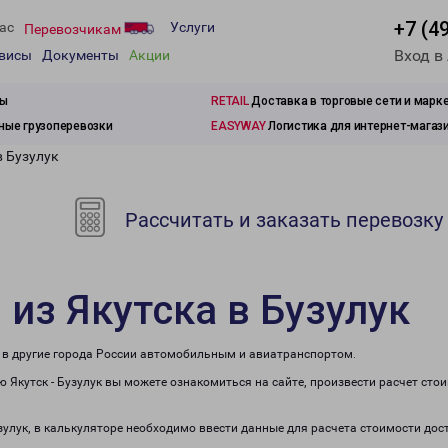
+7 (4
ас
Услуги
Перевозчикам
Вход в
рвисы
Документы
Акции
зы
RETAIL
Доставка в торговые сети и марк
ые грузоперевозки
EASYWAY
Логистика для интернет-магаз
в Бузулук
Рассчитать и заказать перевозку
 из Якутска в Бузулук
же в другие города России автомобильным и авиатранспортом.
 Якутск - Бузулук вы можете ознакомиться на сайте, произвести расчет ст
узулук, в калькуляторе необходимо ввести данные для расчета стоимости дос