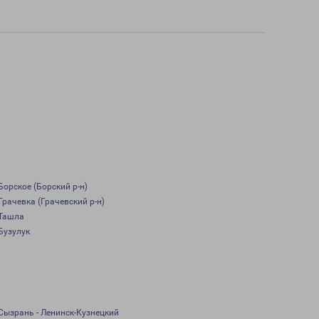
Борское (Борский р-н)
Грачевка (Грачевский р-н)
Ташла
Бузулук
Сызрань - Ленинск-Кузнецкий