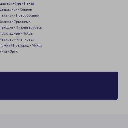
Екатеринбург - Пенза
Дзержинск - Ковров
Нальчик - Новороссийск
Вязьма - Урюпинск
Находка - Нижневартовск
Прохладный - Псков
Иваново - Ульяновск
Нижний Новгород - Минск
Чита - Орск