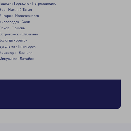
Ташкент Горького - Петрозаводск
Бор - Нижний Тагил
Ангарск - Новочеркасск
Кисловодск - Сочи
Псков - Тюмень
Острогожск - Шебекино
Вологда - Братск
Бугульма - Пятигорск
Хасавюрт - Вязники
Минусинск - Батайск