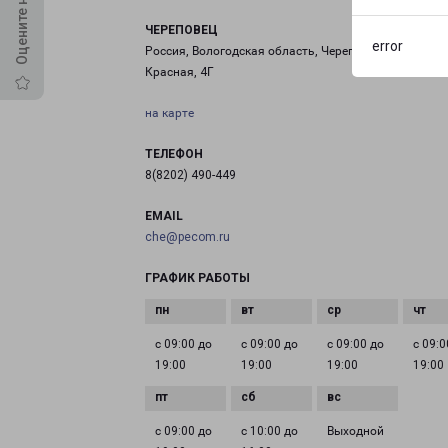
ЧЕРЕПОВЕЦ
error
Россия, Вологодская область, Череповец, улица
Красная, 4Г
на карте
ТЕЛЕФОН
8(8202) 490-449
EMAIL
che@pecom.ru
ГРАФИК РАБОТЫ
с 09:00 до
с 09:00 до
с 09:00 до
с 09:0
19:00
19:00
19:00
19:00
с 09:00 до
с 10:00 до
Выходной