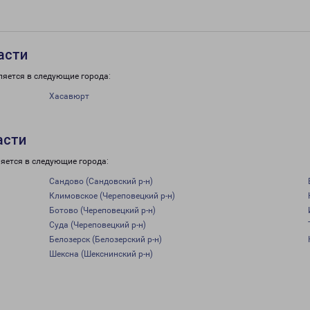
асти
ляется в следующие города:
Хасавюрт
асти
яется в следующие города:
Сандово (Сандовский р-н)
Климовское (Череповецкий р-н)
Ботово (Череповецкий р-н)
Суда (Череповецкий р-н)
Белозерск (Белозерский р-н)
Шексна (Шекснинский р-н)