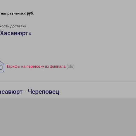
у направлению:
руб
.
мость доставки.
«Хасавюрт»
(xls)
Тарифы на перевозку из филиала
асавюрт - Череповец