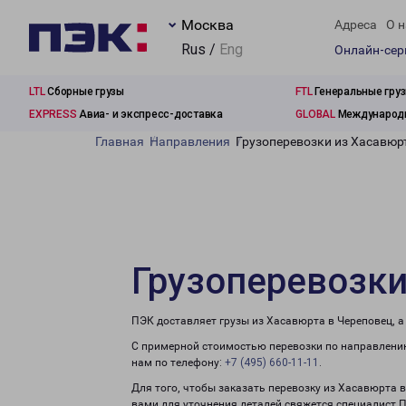
Москва
Адреса
О н
Rus /
Eng
Онлайн-се
LTL
Сборные грузы
FTL
Генеральные гру
EXPRESS
Авиа- и экспресс-доставка
GLOBAL
Международн
Главная
Направления
Грузоперевозки из Хасавюр
Грузоперевозки
ПЭК доставляет грузы из Хасавюрта в Череповец, 
С примерной стоимостью перевозки по направлению
нам по телефону:
+7 (495) 660-11-11
.
Для того, чтобы заказать перевозку из Хасавюрта 
вами для уточнения деталей свяжется специалист 