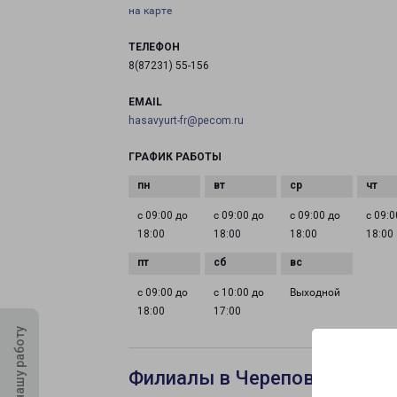
на карте
ТЕЛЕФОН
8(87231) 55-156
EMAIL
hasavyurt-fr@pecom.ru
ГРАФИК РАБОТЫ
с 09:00 до
с 09:00 до
с 09:00 до
с 09:0
18:00
18:00
18:00
18:00
с 09:00 до
с 10:00 до
Выходной
18:00
17:00
Оцените нашу работу
Филиалы в Череповце