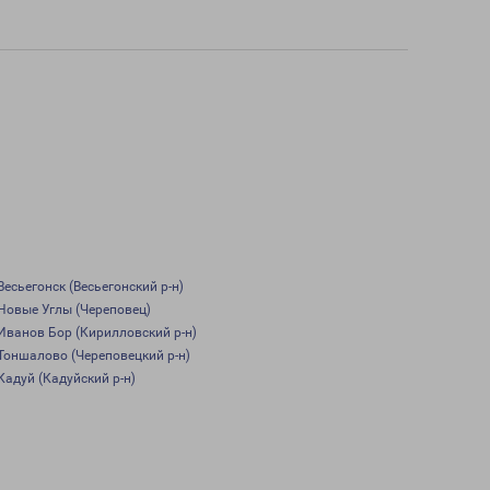
Весьегонск (Весьегонский р-н)
Новые Углы (Череповец)
Иванов Бор (Кирилловский р-н)
Тоншалово (Череповецкий р-н)
Кадуй (Кадуйский р-н)