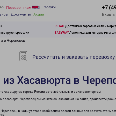
+7 (4
ас
Услуги
Перевозчикам
Вход в
рвисы
Документы
Акции
зы
RETAIL
Доставка в торговые сети и марк
ые грузоперевозки
EASYWAY
Логистика для интернет-магаз
та в Череповец
Рассчитать и заказать перевозку
 из Хасавюрта в Череп
а также в другие города России автомобильным и авиатранспортом.
 Хасавюрт - Череповец вы можете ознакомиться на сайте, произвести расч
в Череповец, в калькуляторе необходимо ввести данные для расчета стоимост
ПЭК.