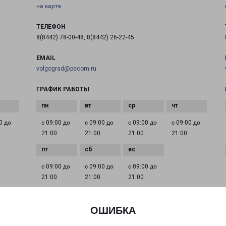
на карте
ТЕЛЕФОН
8(8442) 78-00-48, 8(8442) 26-22-45
EMAIL
volgograd@pecom.ru
ГРАФИК РАБОТЫ
0 до
с 09:00 до
с 09:00 до
с 09:00 до
с 09:00 до
21:00
21:00
21:00
21:00
с 09:00 до
с 09:00 до
с 09:00 до
21:00
21:00
21:00
ОШИБКА
СУРОВИКИНО
Волгоградская область, г. Суровикино, ул.