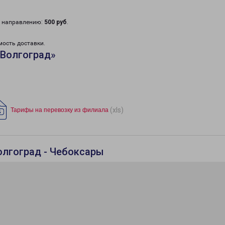
у направлению:
500 руб
.
мость доставки.
«Волгоград»
(xls)
Тарифы на перевозку из филиала
олгоград - Чебоксары