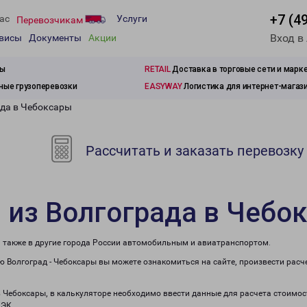
+7 (4
ас
Услуги
Перевозчикам
Вход в
рвисы
Документы
Акции
зы
RETAIL
Доставка в торговые сети и марк
ые грузоперевозки
EASYWAY
Логистика для интернет-магаз
ада в Чебоксары
Рассчитать и заказать перевозку
 из Волгограда в Чебо
а также в другие города России автомобильным и авиатранспортом.
 Волгоград - Чебоксары вы можете ознакомиться на сайте, произвести рас
в Чебоксары, в калькуляторе необходимо ввести данные для расчета стоимос
ПЭК.