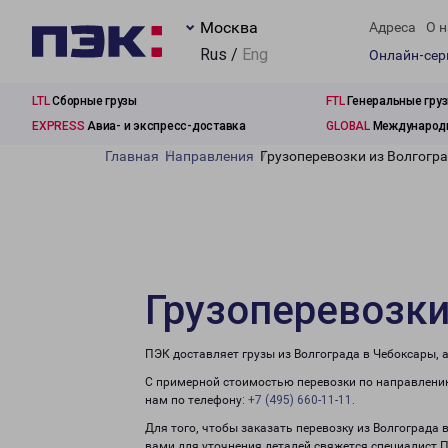
Москва
Адреса
О н
Rus /
Eng
Онлайн-се
LTL
Сборные грузы
FTL
Генеральные гру
EXPRESS
Авиа- и экспресс-доставка
GLOBAL
Международн
Главная
Направления
Грузоперевозки из Волгогр
Грузоперевозки
ПЭК доставляет грузы из Волгограда в Чебоксары, 
С примерной стоимостью перевозки по направлению
нам по телефону:
+7 (495) 660-11-11
.
Для того, чтобы заказать перевозку из Волгограда 
вами для уточнения деталей свяжется специалист 