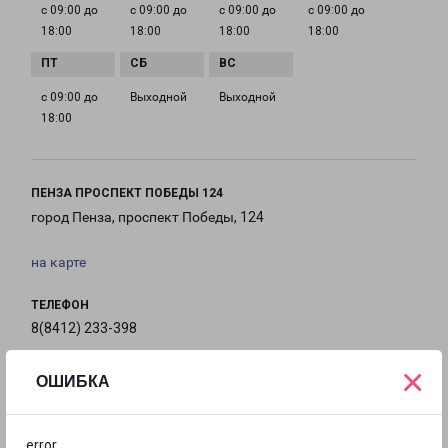
с 09:00 до
с 09:00 до
с 09:00 до
с 09:00 до
18:00
18:00
18:00
18:00
с 09:00 до
Выходной
Выходной
18:00
ПЕНЗА ПРОСПЕКТ ПОБЕДЫ 124
город Пенза, проспект Победы, 124
на карте
ТЕЛЕФОН
8(8412) 233-398
×
EMAIL
ОШИБКА
penza@pecom.ru
ГРАФИК РАБОТЫ
error