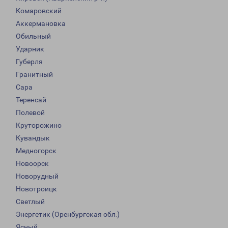
Комаровский
Аккермановка
Обильный
Ударник
Губерля
Гранитный
Сара
Теренсай
Полевой
Круторожино
Кувандык
Медногорск
Новоорск
Новорудный
Новотроицк
Светлый
Энергетик (Оренбургская обл.)
Ясный