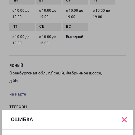
с 10:00 до
с 10:00 до
с 10:00 до
с 10:00 до
19:00
19:00
19:00
19:00
с 10:00 до
с 10:00 до
Выходной
19:00
16:00
ЯСНЫЙ
Оренбургская обл., г.Ясный, Фабричное шоссе,
д.5Б
на карте
ТЕЛЕФОН
8 (3537) 40-41-45
×
ОШИБКА
EMAIL
Yasnii-fr@pecom.ru