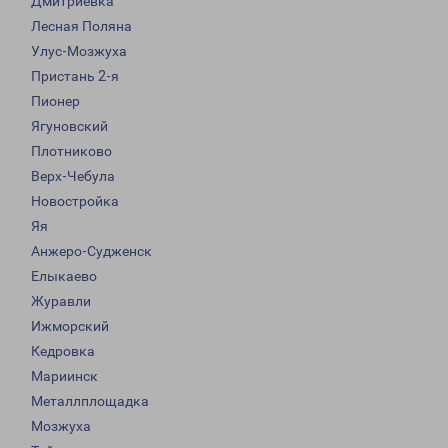
Дмитриевка
Лесная Поляна
Улус-Мозжуха
Пристань 2-я
Пионер
Ягуновский
Плотниково
Верх-Чебула
Новостройка
Яя
Анжеро-Судженск
Елыкаево
Журавли
Ижморский
Кедровка
Мариинск
Металлплощадка
Мозжуха