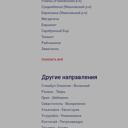
Ромны (Ромненский р-н)
Среднебелое (Ивановский р-н)
Березовка (Ивановский р-н)
Магдагачи
Беркакит
Серебряный Бор
Томмот
Райчихинск
Завитинск
показать всё
Другие направления
Стамбул Олимпик - Волжский
Рязань - Тверь
Орел - Шебекино
Севастополь - Воскресенск
Ульяновск - Евпатория
Уссурийск - Нижнекамск
Костанай - Петрозаводск
Ташкент - Артем