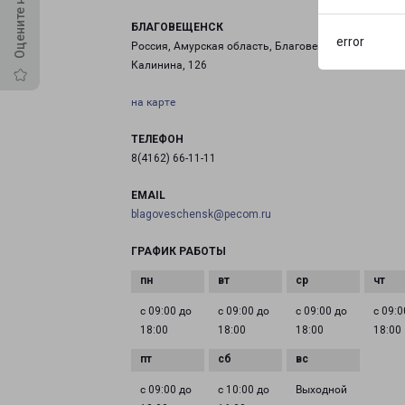
БЛАГОВЕЩЕНСК
error
Россия, Амурская область, Благовещенск, улица
Калинина, 126
на карте
ТЕЛЕФОН
8(4162) 66-11-11
EMAIL
blagoveschensk@pecom.ru
ГРАФИК РАБОТЫ
с 09:00 до
с 09:00 до
с 09:00 до
с 09:0
18:00
18:00
18:00
18:00
с 09:00 до
с 10:00 до
Выходной