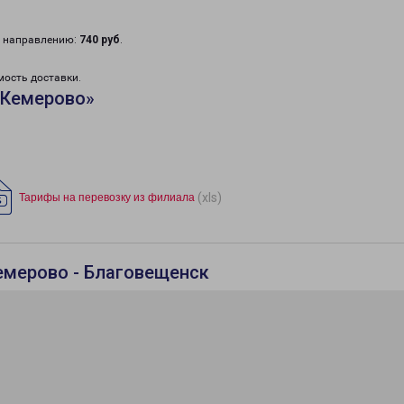
у направлению:
740 руб
.
мость доставки.
«Кемерово»
(xls)
Тарифы на перевозку из филиала
емерово - Благовещенск