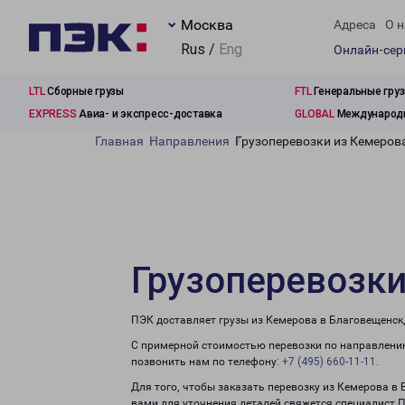
Москва
Адреса
О н
Rus /
Eng
Онлайн-се
LTL
Сборные грузы
FTL
Генеральные гру
EXPRESS
Авиа- и экспресс-доставка
GLOBAL
Международн
Главная
Направления
Грузоперевозки из Кемеров
Грузоперевозки
ПЭК доставляет грузы из Кемерова в Благовещенск
С примерной стоимостью перевозки по направлению
позвонить нам по телефону:
+7 (495) 660-11-11
.
Для того, чтобы заказать перевозку из Кемерова в
вами для уточнения деталей свяжется специалист 