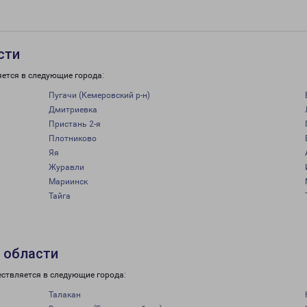
сти
яется в следующие города:
Пугачи (Кемеровский р-н)
Дмитриевка
Пристань 2-я
Плотниково
Яя
Журавли
Мариинск
Тайга
 области
ествляется в следующие города:
Талакан