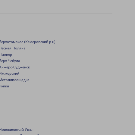
Верхотомское (Кемеровский р-н)
Лесная Поляна
Пионер
Верх-Чебула
Анжеро-Судженск
Ижморский
Металлплощадка
Топки
Новокиевский Увал