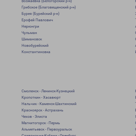
Возжаевка (Белогорский р-н)
Грибское (Благовещенский р-н)
Бурея (Бурейский р-н)
Ерофей Павлович
Нерюнгри
Чульман
Шимановск
Новобурейский
Константиновка
Смоленск - Ленинск-Кузнецкий
Кропоткин - Хасавюрт
Нальчик - Каменск-Шахтинский
Красноярск - Астрахань
Чехов - Элиста
Магнитогорск - Пермь
Альметьевск - Первоуральск
Славянск-на-Кубани - Оренбург