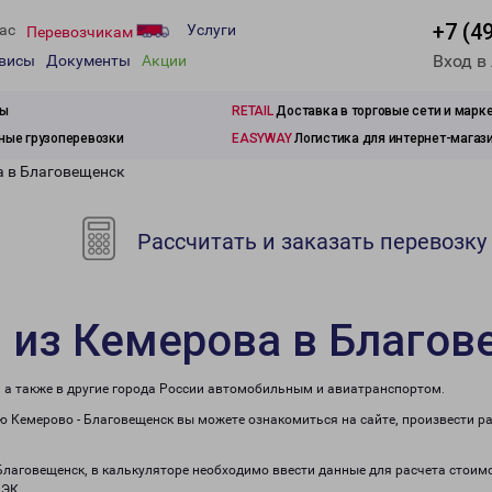
+7 (4
ас
Услуги
Перевозчикам
Вход в
рвисы
Документы
Акции
зы
RETAIL
Доставка в торговые сети и марк
ые грузоперевозки
EASYWAY
Логистика для интернет-магаз
а в Благовещенск
Рассчитать и заказать перевозку
 из Кемерова в Благо
, а также в другие города России автомобильным и авиатранспортом.
 Кемерово - Благовещенск вы можете ознакомиться на сайте, произвести р
 Благовещенск, в калькуляторе необходимо ввести данные для расчета стоимо
ПЭК.