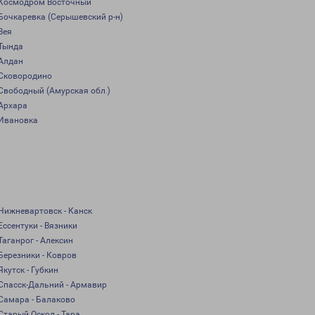
Космодром Восточный
Бочкаревка (Серышевский р-н)
Зея
Тында
Алдан
Сковородино
Свободный (Амурская обл.)
Архара
Ивановка
Нижневартовск - Канск
Ессентуки - Вязники
Таганрог - Алексин
Березники - Ковров
Якутск - Губкин
Спасск-Дальний - Армавир
Самара - Балаково
Старый Оскол - Тара