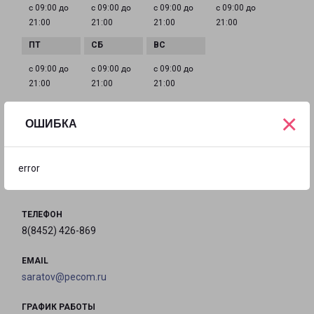
с 09:00 до
с 09:00 до
с 09:00 до
с 09:00 до
21:00
21:00
21:00
21:00
с 09:00 до
с 09:00 до
с 09:00 до
21:00
21:00
21:00
×
ОШИБКА
САРАТОВ ПРОСПЕКТ ЭНТУЗИАСТОВ 18А
город Саратов, проспект Энтузиастов, 18А
error
на карте
ТЕЛЕФОН
8(8452) 426-869
EMAIL
saratov@pecom.ru
ГРАФИК РАБОТЫ