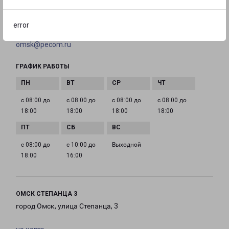
+7(3812) 37-84-32
error
EMAIL
omsk@pecom.ru
ГРАФИК РАБОТЫ
с 08:00 до
с 08:00 до
с 08:00 до
с 08:00 до
18:00
18:00
18:00
18:00
с 08:00 до
с 10:00 до
Выходной
18:00
16:00
ОМСК СТЕПАНЦА 3
город Омск, улица Степанца, 3