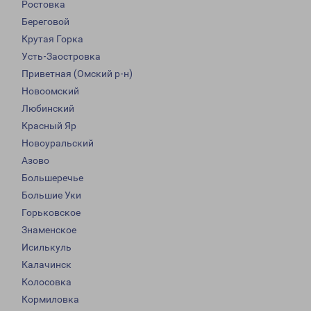
Ростовка
Береговой
Крутая Горка
Усть-Заостровка
Приветная (Омский р-н)
Новоомский
Любинский
Красный Яр
Новоуральский
Азово
Большеречье
Большие Уки
Горьковское
Знаменское
Исилькуль
Калачинск
Колосовка
Кормиловка