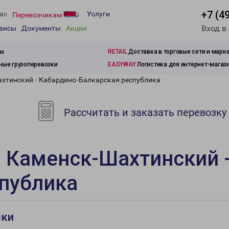
+7 (4
ас
Услуги
Перевозчикам
Вход в
рвисы
Документы
Акции
зы
RETAIL
Доставка в торговые сети и марк
ые грузоперевозки
EASYWAY
Логистика для интернет-магаз
хтинский - Кабардино-Балкарская республика
Рассчитать и заказать перевозку
 Каменск-Шахтинский 
спублика
зки