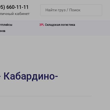
95) 660-11-11
 личный кабинет
етплейсы
3PL
Складская логистика
инов
- Кабардино-