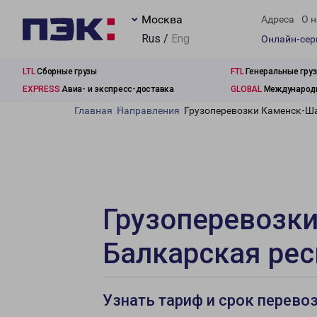
Москва
Адреса
О н
Rus /
Eng
Онлайн-се
LTL
Сборные грузы
FTL
Генеральные гру
EXPRESS
Авиа- и экспресс-доставка
GLOBAL
Международн
Главная
Направления
Грузоперевозки Каменск-Ша
Грузоперевозки
Балкарская ре
Узнать тариф и срок перево