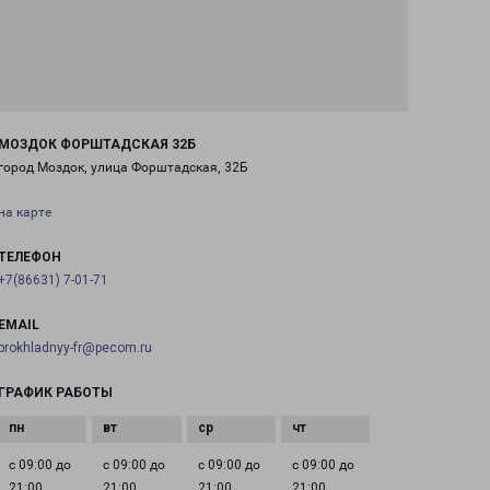
МОЗДОК ФОРШТАДСКАЯ 32Б
город Моздок, улица Форштадская, 32Б
на карте
ТЕЛЕФОН
+7(86631) 7-01-71
EMAIL
prokhladnyy-fr@pecom.ru
ГРАФИК РАБОТЫ
с 09:00 до
с 09:00 до
с 09:00 до
с 09:00 до
21:00
21:00
21:00
21:00