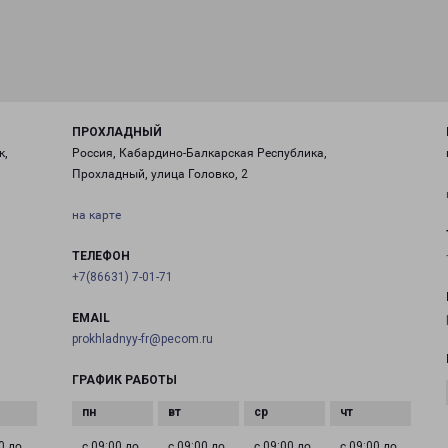
ПРОХЛАДНЫЙ
к,
Россия, Кабардино-Балкарская Республика,
Прохладный, улица Головко, 2
на карте
ТЕЛЕФОН
+7(86631) 7-01-71
EMAIL
prokhladnyy-fr@pecom.ru
ГРАФИК РАБОТЫ
0 до
с 09:00 до
с 09:00 до
с 09:00 до
с 09:00 до