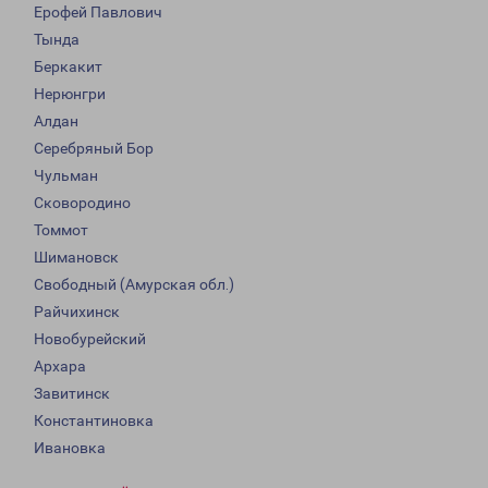
Ерофей Павлович
Тында
Беркакит
Нерюнгри
Алдан
Серебряный Бор
Чульман
Сковородино
Томмот
Шимановск
Свободный (Амурская обл.)
Райчихинск
Новобурейский
Архара
Завитинск
Константиновка
Ивановка