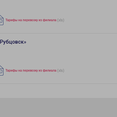
(xls)
Тарифы на перевозку из филиала
«Рубцовск»
(xls)
Тарифы на перевозку из филиала