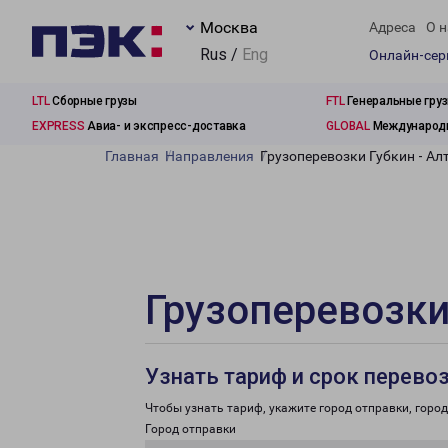
Москва
Адреса
О н
Rus /
Eng
Онлайн-се
LTL
Сборные грузы
FTL
Генеральные гру
EXPRESS
Авиа- и экспресс-доставка
GLOBAL
Международн
Главная
Направления
Грузоперевозки Губкин - Ал
Грузоперевозки
Узнать тариф и срок перево
Чтобы узнать тариф, укажите город отправки, город 
Город отправки