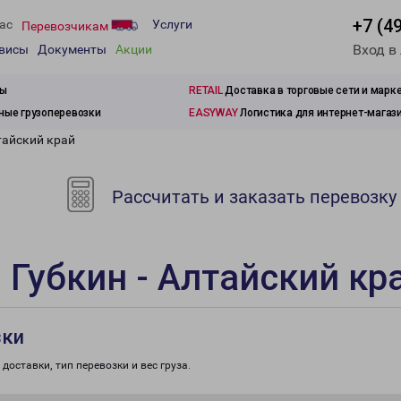
+7 (4
ас
Услуги
Перевозчикам
Вход в
рвисы
Документы
Акции
зы
RETAIL
Доставка в торговые сети и марк
ые грузоперевозки
EASYWAY
Логистика для интернет-магаз
тайский край
Рассчитать и заказать перевозку
 Губкин - Алтайский кр
зки
доставки, тип перевозки и вес груза.