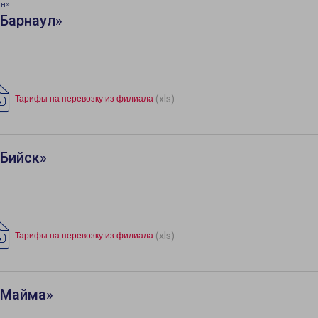
ин»
«Барнаул»
(xls)
Тарифы на перевозку из филиала
«Бийск»
(xls)
Тарифы на перевозку из филиала
«Майма»