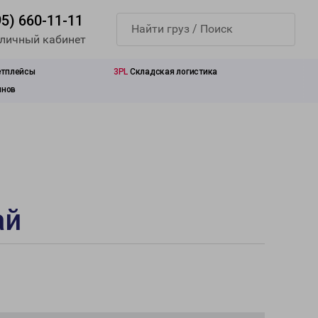
95) 660-11-11
 личный кабинет
етплейсы
3PL
Складская логистика
инов
ай