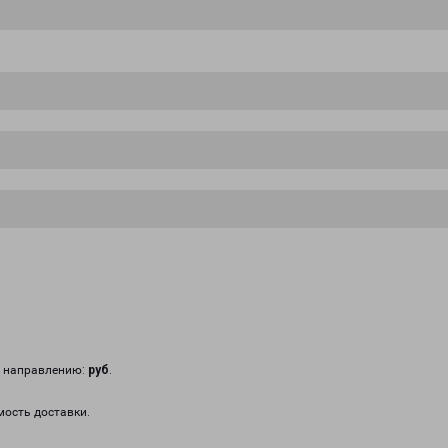
у направлению:
руб
.
мость доставки.