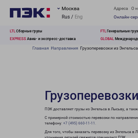
Москва
Адреса
О н
Rus /
Eng
Онлайн-се
LTL
Сборные грузы
FTL
Генеральные гру
EXPRESS
Авиа- и экспресс-доставка
GLOBAL
Международн
Главная
Направления
Грузоперевозки из Энгельса
Грузоперевозки
ПЭК доставляет грузы из Энгельса в Лысьву, а так
С примерной стоимостью перевозки по направлению
телефону:
+7 (495) 660-11-11
.
Для того, чтобы заказать перевозку из Энгельса в 
уточнения деталей свяжется специалист ПЭК.