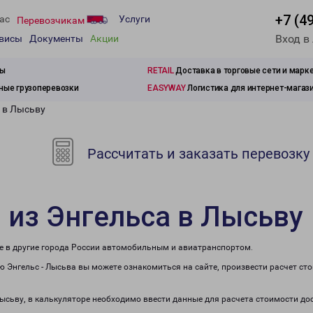
+7 (4
ас
Услуги
Перевозчикам
Вход в
рвисы
Документы
Акции
зы
RETAIL
Доставка в торговые сети и марк
ые грузоперевозки
EASYWAY
Логистика для интернет-магаз
 в Лысьву
Рассчитать и заказать перевозку
 из Энгельса в Лысьву
же в другие города России автомобильным и авиатранспортом.
 Энгельс - Лысьва вы можете ознакомиться на сайте, произвести расчет ст
Лысьву, в калькуляторе необходимо ввести данные для расчета стоимости до