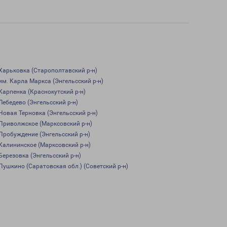
Харьковка (Старополтавский р-н)
им. Карла Маркса (Энгельсский р-н)
Карпенка (Краснокутский р-н)
Лебедево (Энгельсский р-н)
Новая Терновка (Энгельсский р-н)
Приволжское (Марксовский р-н)
Пробуждение (Энгельсский р-н)
Калининское (Марксовский р-н)
Березовка (Энгельсский р-н)
Пушкино (Саратовская обл.) (Советский р-н)