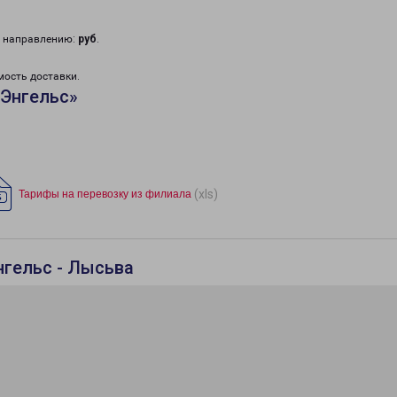
у направлению:
руб
.
мость доставки.
«Энгельс»
(xls)
Тарифы на перевозку из филиала
нгельс - Лысьва