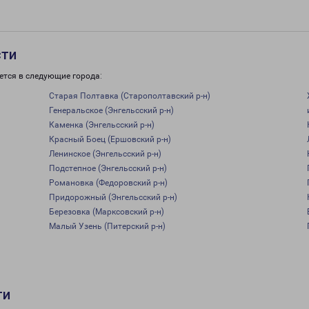
сти
ется в следующие города:
Старая Полтавка (Старополтавский р-н)
Генеральское (Энгельсский р-н)
Каменка (Энгельсский р-н)
Красный Боец (Ершовский р-н)
Ленинское (Энгельсский р-н)
Подстепное (Энгельсский р-н)
Романовка (Федоровский р-н)
Придорожный (Энгельсский р-н)
Березовка (Марксовский р-н)
Малый Узень (Питерский р-н)
ти