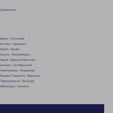
Гремячинск
Минск - Костанай
Энгельс - Арзамас
Ирбит - Аксай
Калуга - Лесосибирск
Киров - Вышний Волочек
Бангкок - Октябрьский
Новокузнецк - Владимир
Ташкент Горького - Барнаул
Первоуральск - Вологда
Чебоксары - Алматы