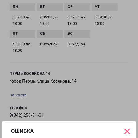
с 09:00 до
с 09:00 до
с 09:00 до
с 09:00 до
18:00
18:00
18:00
18:00
с 09:00 до
Выходной
Выходной
18:00
ПЕРМЬ КОСЯКОВА 14
город Пермь, улица Косякова, 14
на карте
ТЕЛЕФОН
8(342) 256-31-01
×
EMAIL
ОШИБКА
perm@pecom.ru