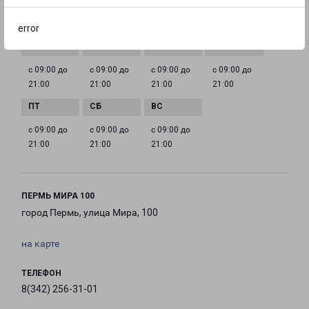
ГРАФИК РАБОТЫ
error
с 09:00 до
с 09:00 до
с 09:00 до
с 09:00 до
21:00
21:00
21:00
21:00
с 09:00 до
с 09:00 до
с 09:00 до
21:00
21:00
21:00
ПЕРМЬ МИРА 100
город Пермь, улица Мира, 100
на карте
ТЕЛЕФОН
8(342) 256-31-01