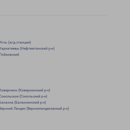
Игль (ж/д станция)
Каркатеевы (Нефтеюганский р-н)
Пойковский
Ковернино (Ковернинский р-н)
Сокольское (Сокольский р-н)
Балахна (Балахнинский р-н)
Верхний Ландех (Верхнеландеховский р-н)