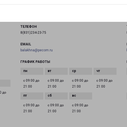
город Балахна, проспект Дзержинского, 2Б
,
на карте
ТЕЛЕФОН
8(831)234-23-75
EMAIL
balakhna@pecom.ru
ГРАФИК РАБОТЫ
с 09:00 до
с 09:00 до
с 09:00 до
с 09:00 до
21:00
21:00
21:00
21:00
0 до
с 09:00 до
с 09:00 до
с 09:00 до
21:00
21:00
21:00