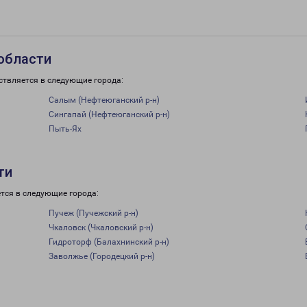
области
ствляется в следующие города:
Салым (Нефтеюганский р-н)
Сингапай (Нефтеюганский р-н)
Пыть-Ях
ти
тся в следующие города:
Пучеж (Пучежский р-н)
Чкаловск (Чкаловский р-н)
Гидроторф (Балахнинский р-н)
Заволжье (Городецкий р-н)