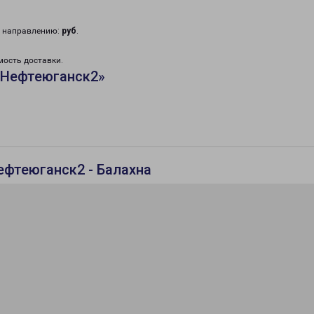
у направлению:
руб
.
мость доставки.
«Нефтеюганск2»
ефтеюганск2 - Балахна