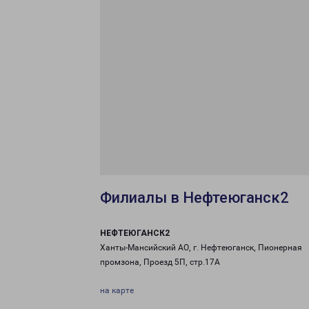
Филиалы в Нефтеюганск2
НЕФТЕЮГАНСК2
Ханты-Мансийский АО, г. Нефтеюганск, Пионерная
промзона, Проезд 5П, стр.17А
на карте