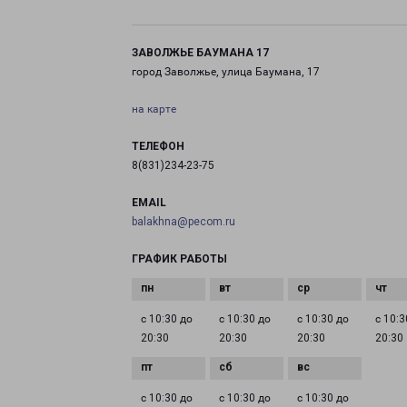
ЗАВОЛЖЬЕ БАУМАНА 17
город Заволжье, улица Баумана, 17
на карте
ТЕЛЕФОН
8(831)234-23-75
EMAIL
balakhna@pecom.ru
ГРАФИК РАБОТЫ
с 10:30 до
с 10:30 до
с 10:30 до
с 10:3
20:30
20:30
20:30
20:30
с 10:30 до
с 10:30 до
с 10:30 до