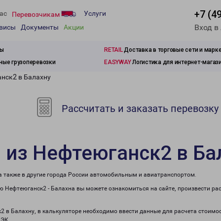
+7 (4
ас
Услуги
Перевозчикам
Вход в
рвисы
Документы
Акции
зы
RETAIL
Доставка в торговые сети и марк
ые грузоперевозки
EASYWAY
Логистика для интернет-магаз
анск2 в Балахну
Рассчитать и заказать перевозку
 из Нефтеюганск2 в Ба
 а также в другие города России автомобильным и авиатранспортом.
 Нефтеюганск2 - Балахна вы можете ознакомиться на сайте, произвести ра
к2 в Балахну, в калькуляторе необходимо ввести данные для расчета стоимос
ПЭК.