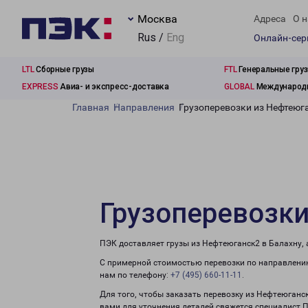
Москва
Адреса
О н
Rus /
Eng
Онлайн-се
LTL
Сборные грузы
FTL
Генеральные гру
EXPRESS
Авиа- и экспресс-доставка
GLOBAL
Международн
Главная
Направления
Грузоперевозки из Нефтеюг
Грузоперевозки
ПЭК доставляет грузы из Нефтеюганск2 в Балахну,
С примерной стоимостью перевозки по направлению
нам по телефону:
+7 (495) 660-11-11
.
Для того, чтобы заказать перевозку из Нефтеюганс
вами для уточнения деталей свяжется специалист 